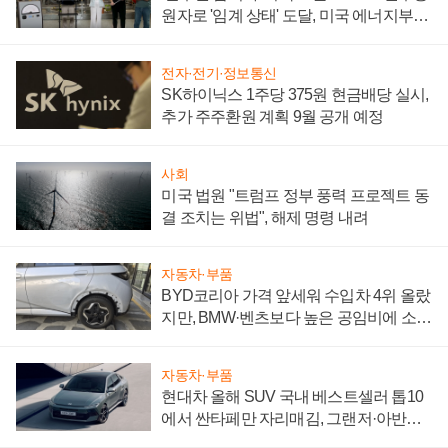
원자로 '임계 상태' 도달, 미국 에너지부
"중요한 이정표"
전자·전기·정보통신
SK하이닉스 1주당 375원 현금배당 실시,
추가 주주환원 계획 9월 공개 예정
사회
미국 법원 "트럼프 정부 풍력 프로젝트 동
결 조치는 위법", 해제 명령 내려
자동차·부품
BYD코리아 가격 앞세워 수입차 4위 올랐
지만, BMW·벤츠보다 높은 공임비에 소비
자 불만 폭발
자동차·부품
현대차 올해 SUV 국내 베스트셀러 톱10
에서 싼타페만 자리매김, 그랜저·아반떼
'세단 쌍끌이'로 내수 방어