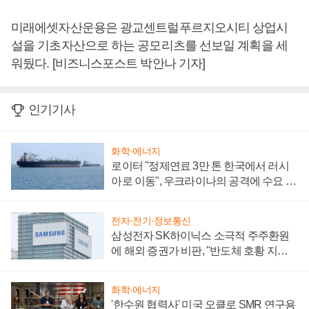
미래에셋자산운용은 광교센트럴푸르지오시티 상업시
설을 기초자산으로 하는 공모리츠를 선보일 계획을 세
워뒀다. [비즈니스포스트 박안나 기자]
인기기사
화학·에너지
로이터 "정제연료 3만 톤 한국에서 러시
아로 이동", 우크라이나의 공격에 수요 늘
어
전자·전기·정보통신
삼성전자 SK하이닉스 소극적 주주환원
에 해외 증권가 비판, "반도체 호황 지속
성 의문"
화학·에너지
'한수원 협력사' 미국 오클로 SMR 연구용