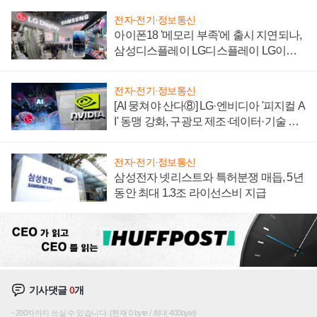
전자·전기·정보통신
아이폰18 '메모리 부족'에 출시 지연되나,
삼성디스플레이 LG디스플레이 LG이노
텍 '탈애플' 수익 다각화 속도
전자·전기·정보통신
[AI 뭉쳐야 산다⑧] LG·엔비디아 '피지컬 A
I' 동맹 강화, 구광모 제조·데이터·기술 결
집해 종합 로보틱스 기업으로
전자·전기·정보통신
삼성전자 넷리스트와 특허분쟁 매듭, 5년
동안 최대 1.3조 라이선스비 지급
기사댓글
0
개
200자까지 쓰실 수 있습니다. (현재 0 byte / 최대 400byte)