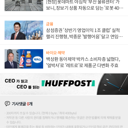
[현장] 롯데마트 야심작 '부산 물류센터' 가
보니, 장보기 상품 자동으로 담는 '로봇 400
대' 장관
금융
삼섬증권 '상반기 영업이익 1조 클럽' 실적
랠리 진행형, 박종문 '발행어음' 달고 연임 향
하나
바이오·제약
백상환 동아제약 박카스 소비자층 넓혔다,
'얼박사'로 '레트로'로 제품군 다변화 주효
기사댓글
0
개
200자까지 쓰실 수 있습니다. (현재 0 byte / 최대 400byte)
저작권 등 다른 사람의 권리를 침해하거나 명예를 훼손하는 댓글은 관련 법률에 의해 제재를 받을
수 있습니다.
타인에게 불쾌감을 주는 욕설 등 비하하는 단어가 내용에 포함되거나 인신공격성 글은 관리자의 판