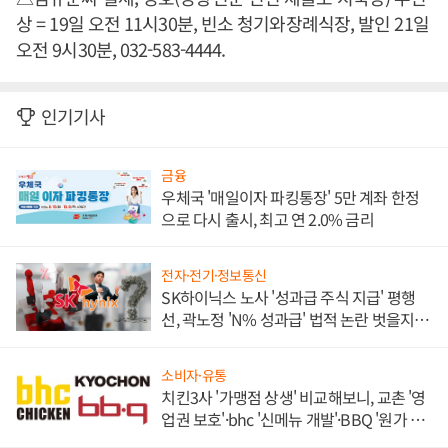
상 = 19일 오전 11시30분, 빈소 청기와장례식장, 발인 21일
오전 9시30분, 032-583-4444.
인기기사
금융
우체국 '매일이자 파킹통장' 5만 계좌 한정
으로 다시 출시, 최고 연 2.0% 금리
전자·전기·정보통신
SK하이닉스 노사 '성과급 주식 지급' 평행
선, 곽노정 'N% 성과급' 법적 논란 벗을지 주
목
소비자·유통
치킨3사 '가맹점 상생' 비교해보니, 교촌 '영
업권 보호'·bhc '신메뉴 개발'·BBQ '원가 부
담'