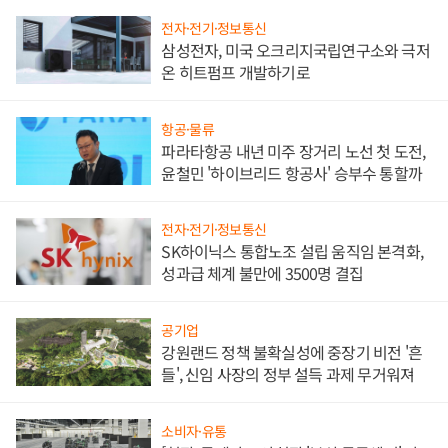
전자·전기·정보통신
삼성전자, 미국 오크리지국립연구소와 극저
온 히트펌프 개발하기로
항공·물류
파라타항공 내년 미주 장거리 노선 첫 도전,
윤철민 '하이브리드 항공사' 승부수 통할까
전자·전기·정보통신
SK하이닉스 통합노조 설립 움직임 본격화,
성과급 체계 불만에 3500명 결집
공기업
강원랜드 정책 불확실성에 중장기 비전 '흔
들', 신임 사장의 정부 설득 과제 무거워져
소비자·유통