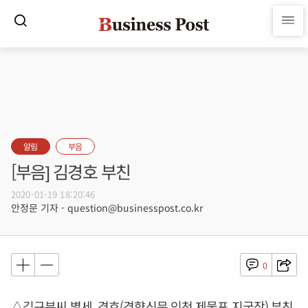
알림
부음
[부음] 김경호 부친
2020-01-19 18:20:46
안정문 기자 - question@businesspost.co.kr
0
△김규분씨 별세, 경호(경향신문 인천 제물포 지국장) 부친