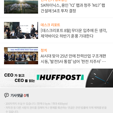
SK하이닉스, 용인 'Y2' 팹과 청주 'M17' 팹
건설에 54조 투자 결정
데스크 리포트
[데스크리포트 8월] 무더운 입추에 든 생각,
제약바이오 하반기 훈풍 기대한다
정치
AI시대 맞아 25년 만에 전력산업 구조개편
시동, '발전5사 통합' 넘어 '한전 지주사' 재편
론도
기사댓글
0
개
200자까지 쓰실 수 있습니다. (현재 0 byte / 최대 400byte)
저작권 등 다른 사람의 권리를 침해하거나 명예를 훼손하는 댓글은 관련 법률에 의해 제재를 받을
수 있습니다.