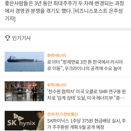
좋은사람들은 3년 동안 최대주주가 두 차례 변경되는 과정
에서 경영권 분쟁을 겪기도 했다. [비즈니스포스트 은주성
기자]
인기기사
화학·에너지
로이터 "정제연료 3만 톤 한국에서 러시아
로 이동", 우크라이나의 공격에 수요 늘어
화학·에너지
'한수원 협력사' 미국 오클로 SMR 연구용 원
자로 '임계 상태' 도달, 미국 에너지부 "중요
한 이정표"
전자·전기·정보통신
SK하이닉스 1주당 375원 현금배당 실시, 추
가 주주환원 계획 9월 공개 예정