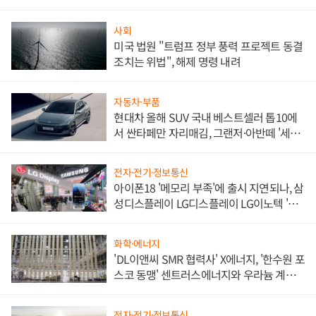
사회
미국 법원 "트럼프 정부 풍력 프로젝트 동결
조치는 위법", 해제 명령 내려
자동차·부품
현대차 올해 SUV 국내 베스트셀러 톱10에
서 싼타페만 자리매김, 그랜저·아반떼 '세단
쌍끌이'로 내수 방어
전자·전기·정보통신
아이폰18 '메모리 부족'에 출시 지연되나, 삼
성디스플레이 LG디스플레이 LG이노텍 '탈
애플' 수익 다각화 속도
화학·에너지
'DL이앤씨 SMR 협력사' X에너지, '한수원 포
스코 동맹' 센트러스에너지와 우라늄 계약
체결
전자·전기·정보통신