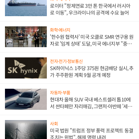
로이터 "정제연료 3만 톤 한국에서 러시아
로 이동", 우크라이나의 공격에 수요 늘어
화학·에너지
'한수원 협력사' 미국 오클로 SMR 연구용 원
자로 '임계 상태' 도달, 미국 에너지부 "중요
한 이정표"
전자·전기·정보통신
SK하이닉스 1주당 375원 현금배당 실시, 추
가 주주환원 계획 9월 공개 예정
자동차·부품
현대차 올해 SUV 국내 베스트셀러 톱10에
서 싼타페만 자리매김, 그랜저·아반떼 '세단
쌍끌이'로 내수 방어
사회
미국 법원 "트럼프 정부 풍력 프로젝트 동결
조치는 위법", 해제 명령 내려