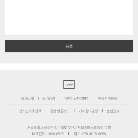
PC버전
회사소개
윤리강령
개인정보처리방침
이용자위원회
청소년보호정책
정정·반론보도
기사심의규정
불편신고
서울특별시 성동구 성수일로 39-34 서울숲더스페이스 12층
대표전화 : 1800-6522
팩스 : 070-4015-8658