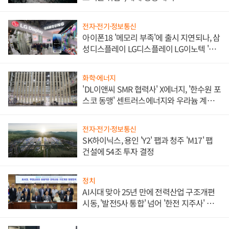
전자·전기·정보통신
아이폰18 '메모리 부족'에 출시 지연되나, 삼
성디스플레이 LG디스플레이 LG이노텍 '탈
애플' 수익 다각화 속도
화학·에너지
'DL이앤씨 SMR 협력사' X에너지, '한수원 포
스코 동맹' 센트러스에너지와 우라늄 계약
체결
전자·전기·정보통신
SK하이닉스, 용인 'Y2' 팹과 청주 'M17' 팹
건설에 54조 투자 결정
정치
AI시대 맞아 25년 만에 전력산업 구조개편
시동, '발전5사 통합' 넘어 '한전 지주사' 재편
론도