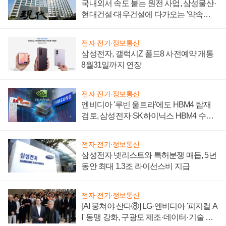
국내외서 속도 붙는 원전 사업, 삼성물산·
현대건설·대우건설에 다가오는 '약속의
시간'
전자·전기·정보통신
삼성전자, 갤럭시Z 폴드8 사전예약 개통
8월31일까지 연장
전자·전기·정보통신
엔비디아 '루빈 울트라'에도 HBM4 탑재
검토, 삼성전자·SK하이닉스 HBM4 수율
에 주도권 갈린다
전자·전기·정보통신
삼성전자 넷리스트와 특허분쟁 매듭, 5년
동안 최대 1.3조 라이선스비 지급
전자·전기·정보통신
[AI 뭉쳐야 산다⑧] LG·엔비디아 '피지컬 A
I' 동맹 강화, 구광모 제조·데이터·기술 결