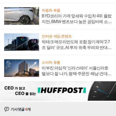
집해 종합 로보틱스 기업으로
자동차·부품
BYD코리아 가격 앞세워 수입차 4위 올랐
지만, BMW·벤츠보다 높은 공임비에 소비
자 불만 폭발
인터넷·게임·콘텐츠
빅테크 메모리반도체 포함 장기계약 '2.7
조 달러' 규모, AI 투자 위축 우려와 반대
신호
소비자·유통
이부진 야심작 '신라스테이' 서울신라호
텔보다 잘 나가, 평택·주문진·해남·건대로
성장판 더 넓힌다
기사댓글
0
개