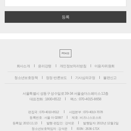
PC버전
회사소개
윤리강령
개인정보처리방침
이용자위원회
청소년보호정책
정정·반론보도
기사심의규정
불편신고
서울특별시 성동구 성수일로 39-34 서울숲더스페이스 12층
대표전화 : 1800-6522
팩스 : 070-4015-8658
편집국 : 070-4010-8512
사업본부 : 070-4010-7078
등록번호 : 서울 아 02897
제호 : 비즈니스포스트
등록일: 2013.11.13
발행·편집인 : 강석운
발행일자: 2013년 12월 2일
청소년보호책임자 : 강석운
ISSN : 2636-171X