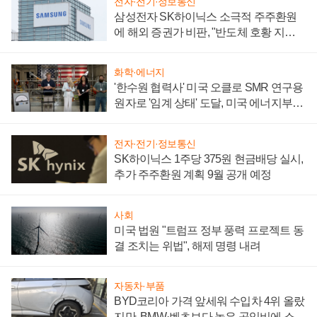
전자·전기·정보통신
삼성전자 SK하이닉스 소극적 주주환원
에 해외 증권가 비판, "반도체 호황 지속
성 의문"
화학·에너지
'한수원 협력사' 미국 오클로 SMR 연구용
원자로 '임계 상태' 도달, 미국 에너지부
"중요한 이정표"
전자·전기·정보통신
SK하이닉스 1주당 375원 현금배당 실시,
추가 주주환원 계획 9월 공개 예정
사회
미국 법원 "트럼프 정부 풍력 프로젝트 동
결 조치는 위법", 해제 명령 내려
자동차·부품
BYD코리아 가격 앞세워 수입차 4위 올랐
지만, BMW·벤츠보다 높은 공임비에 소비