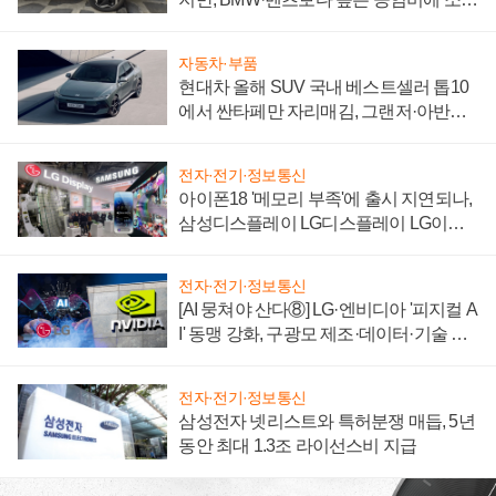
자 불만 폭발
자동차·부품
현대차 올해 SUV 국내 베스트셀러 톱10
에서 싼타페만 자리매김, 그랜저·아반떼
'세단 쌍끌이'로 내수 방어
전자·전기·정보통신
아이폰18 '메모리 부족'에 출시 지연되나,
삼성디스플레이 LG디스플레이 LG이노
텍 '탈애플' 수익 다각화 속도
전자·전기·정보통신
[AI 뭉쳐야 산다⑧] LG·엔비디아 '피지컬 A
I' 동맹 강화, 구광모 제조·데이터·기술 결
집해 종합 로보틱스 기업으로
전자·전기·정보통신
삼성전자 넷리스트와 특허분쟁 매듭, 5년
동안 최대 1.3조 라이선스비 지급