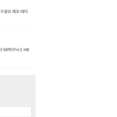
화, 구광모 제조·데이
자·SK하이닉스 HB