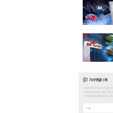
기사댓글
0
개
200자까지 쓰실 수 있습니다. (
저작권 등 다른 사람의 권리
타인에게 불쾌감을 주는 욕설