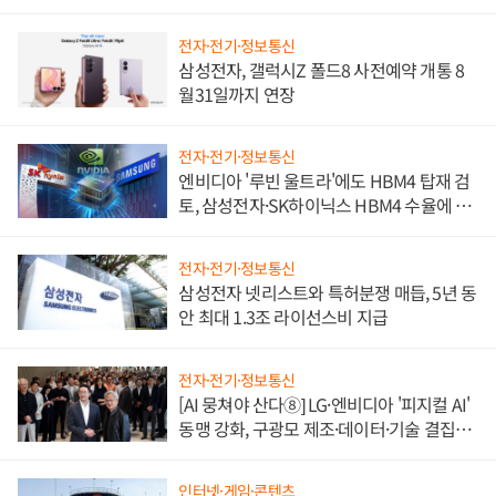
전자·전기·정보통신
삼성전자, 갤럭시Z 폴드8 사전예약 개통 8
월31일까지 연장
전자·전기·정보통신
엔비디아 '루빈 울트라'에도 HBM4 탑재 검
토, 삼성전자·SK하이닉스 HBM4 수율에 주
도권 갈린다
전자·전기·정보통신
삼성전자 넷리스트와 특허분쟁 매듭, 5년 동
안 최대 1.3조 라이선스비 지급
전자·전기·정보통신
[AI 뭉쳐야 산다⑧] LG·엔비디아 '피지컬 AI'
동맹 강화, 구광모 제조·데이터·기술 결집
해 종합 로보틱스 기업으로
인터넷·게임·콘텐츠