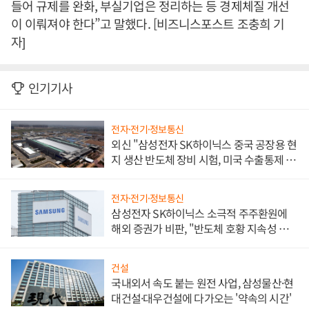
들어 규제를 완화, 부실기업은 정리하는 등 경제체질 개선
이 이뤄져야 한다”고 말했다. [비즈니스포스트 조충희 기
자]
인기기사
전자·전기·정보통신
외신 "삼성전자 SK하이닉스 중국 공장용 현
지 생산 반도체 장비 시험, 미국 수출통제 대
비"
전자·전기·정보통신
삼성전자 SK하이닉스 소극적 주주환원에
해외 증권가 비판, "반도체 호황 지속성 의
문"
건설
국내외서 속도 붙는 원전 사업, 삼성물산·현
대건설·대우건설에 다가오는 '약속의 시간'