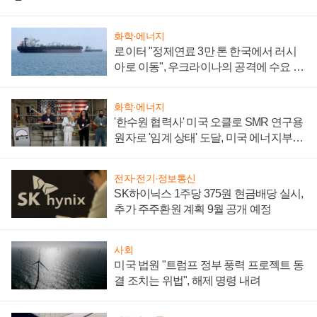
화학·에너지
로이터 "정제연료 3만 톤 한국에서 러시
아로 이동", 우크라이나의 공격에 수요 늘
어
화학·에너지
'한수원 협력사' 미국 오클로 SMR 연구용
원자로 '임계 상태' 도달, 미국 에너지부
"중요한 이정표"
전자·전기·정보통신
SK하이닉스 1주당 375원 현금배당 실시,
추가 주주환원 계획 9월 공개 예정
사회
미국 법원 "트럼프 정부 풍력 프로젝트 동
결 조치는 위법", 해제 명령 내려