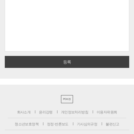
PC버전
회사소개
윤리강령
개인정보처리방침
이용자위원회
청소년보호정책
정정·반론보도
기사심의규정
불편신고