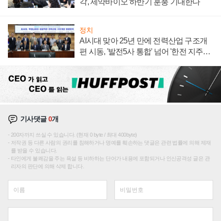
각, 제약바이오 하반기 훈풍 기대한다
정치
AI시대 맞아 25년 만에 전력산업 구조개
편 시동, '발전5사 통합' 넘어 '한전 지주사'
재편론도
기사댓글
0
개
200자까지 쓰실 수 있습니다. (현재 0 byte / 최대 400byte)
저작권 등 다른 사람의 권리를 침해하거나 명예를 훼손하는 댓글은 관련 법률에 의해 제재
를 받을 수 있습니다.
타인에게 불쾌감을 주는 욕설 등 비하하는 단어가 내용에 포함되거나 인신공격성 글은 관
리자의 판단에 의해 삭제 합니다.