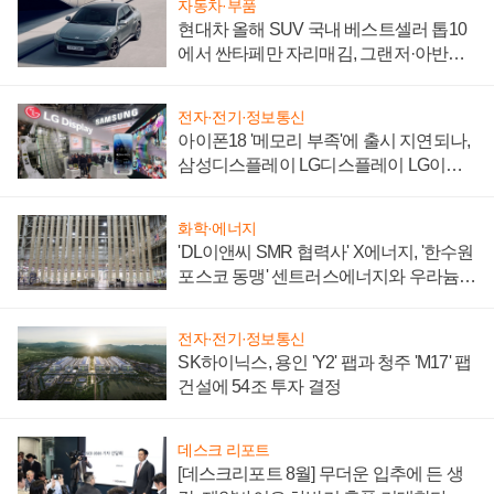
자동차·부품
현대차 올해 SUV 국내 베스트셀러 톱10
에서 싼타페만 자리매김, 그랜저·아반떼
'세단 쌍끌이'로 내수 방어
전자·전기·정보통신
아이폰18 '메모리 부족'에 출시 지연되나,
삼성디스플레이 LG디스플레이 LG이노
텍 '탈애플' 수익 다각화 속도
화학·에너지
'DL이앤씨 SMR 협력사' X에너지, '한수원
포스코 동맹' 센트러스에너지와 우라늄
계약 체결
전자·전기·정보통신
SK하이닉스, 용인 'Y2' 팹과 청주 'M17' 팹
건설에 54조 투자 결정
데스크 리포트
[데스크리포트 8월] 무더운 입추에 든 생