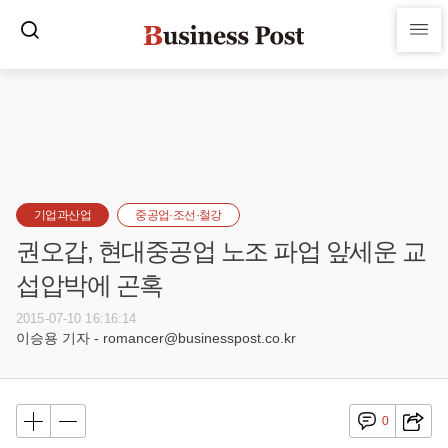
기업과산업
중공업·조선·철강
권오갑, 현대중공업 노조 파업 앞세운 교
섭압박에 곤혹
2015-07-10 16:16:14
이승용 기자 - romancer@businesspost.co.kr
0