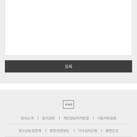
PC버전
회사소개
윤리강령
개인정보처리방침
이용자위원회
청소년보호정책
정정·반론보도
기사심의규정
불편신고