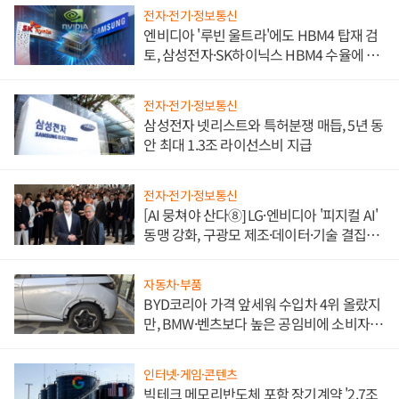
전자·전기·정보통신
엔비디아 '루빈 울트라'에도 HBM4 탑재 검
토, 삼성전자·SK하이닉스 HBM4 수율에 주
도권 갈린다
전자·전기·정보통신
삼성전자 넷리스트와 특허분쟁 매듭, 5년 동
안 최대 1.3조 라이선스비 지급
전자·전기·정보통신
[AI 뭉쳐야 산다⑧] LG·엔비디아 '피지컬 AI'
동맹 강화, 구광모 제조·데이터·기술 결집
해 종합 로보틱스 기업으로
자동차·부품
BYD코리아 가격 앞세워 수입차 4위 올랐지
만, BMW·벤츠보다 높은 공임비에 소비자
불만 폭발
인터넷·게임·콘텐츠
빅테크 메모리반도체 포함 장기계약 '2.7조