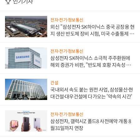
인기기사
전자·전기·정보통신
외신 "삼성전자 SK하이닉스 중국 공장용 현
지 생산 반도체 장비 시험, 미국 수출통제 대
비"
전자·전기·정보통신
삼성전자 SK하이닉스 소극적 주주환원에
해외 증권가 비판, "반도체 호황 지속성 의
문"
건설
국내외서 속도 붙는 원전 사업, 삼성물산·현
대건설·대우건설에 다가오는 '약속의 시간'
전자·전기·정보통신
삼성전자, 갤럭시Z 폴드8 사전예약 개통 8
월31일까지 연장