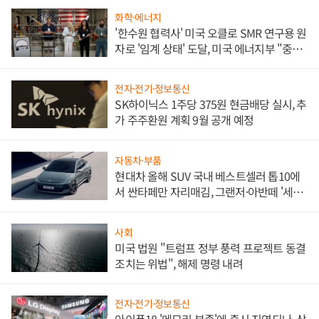
화학·에너지
'한수원 협력사' 미국 오클로 SMR 연구용 원
자로 '임계 상태' 도달, 미국 에너지부 "중요
한 이정표"
전자·전기·정보통신
SK하이닉스 1주당 375원 현금배당 실시, 추
가 주주환원 계획 9월 공개 예정
자동차·부품
현대차 올해 SUV 국내 베스트셀러 톱10에
서 싼타페만 자리매김, 그랜저·아반떼 '세단
쌍끌이'로 내수 방어
사회
미국 법원 "트럼프 정부 풍력 프로젝트 동결
조치는 위법", 해제 명령 내려
전자·전기·정보통신