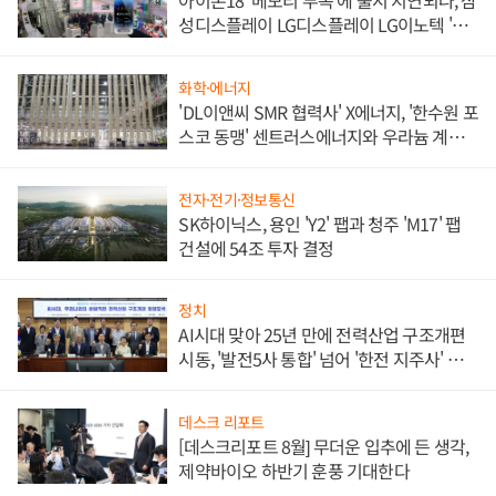
아이폰18 '메모리 부족'에 출시 지연되나, 삼
성디스플레이 LG디스플레이 LG이노텍 '탈
애플' 수익 다각화 속도
화학·에너지
'DL이앤씨 SMR 협력사' X에너지, '한수원 포
스코 동맹' 센트러스에너지와 우라늄 계약
체결
전자·전기·정보통신
SK하이닉스, 용인 'Y2' 팹과 청주 'M17' 팹
건설에 54조 투자 결정
정치
AI시대 맞아 25년 만에 전력산업 구조개편
시동, '발전5사 통합' 넘어 '한전 지주사' 재편
론도
데스크 리포트
[데스크리포트 8월] 무더운 입추에 든 생각,
제약바이오 하반기 훈풍 기대한다