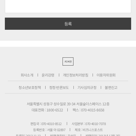
PC버전
회사소개
윤리강령
개인정보처리방침
이용자위원회
청소년보호정책
정정·반론보도
기사심의규정
불편신고
서울특별시 성동구 성수일로 39-34 서울숲더스페이스 12층
대표전화 : 1800-6522
팩스 : 070-4015-8658
편집국 : 070-4010-8512
사업본부 : 070-4010-7078
등록번호 : 서울 아 02897
제호 : 비즈니스포스트
등록일: 2013.11.13
발행·편집인 : 강석운
발행일자: 2013년 12월 2일