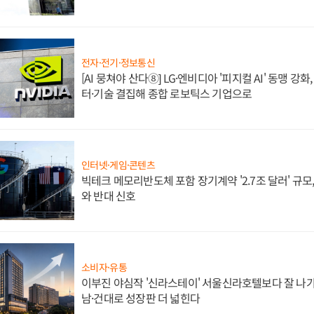
전자·전기·정보통신
[AI 뭉쳐야 산다⑧] LG·엔비디아 '피지컬 AI' 동맹 강
터·기술 결집해 종합 로보틱스 기업으로
인터넷·게임·콘텐츠
빅테크 메모리반도체 포함 장기계약 '2.7조 달러' 규모,
와 반대 신호
소비자·유통
이부진 야심작 '신라스테이' 서울신라호텔보다 잘 나가
남·건대로 성장판 더 넓힌다