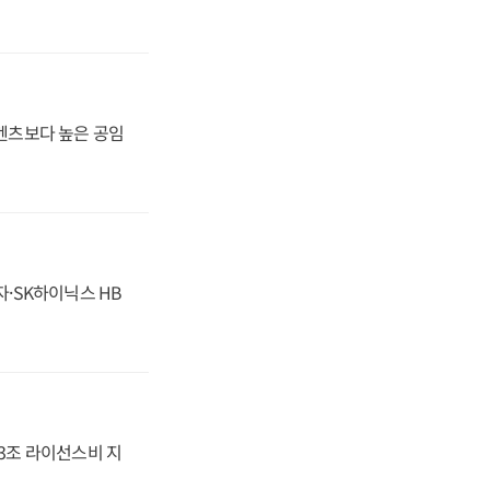
·벤츠보다 높은 공임
자·SK하이닉스 HB
.3조 라이선스비 지