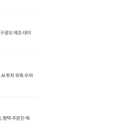
화, 구광모 제조·데이
 AI 투자 위축 우려
, 평택·주문진·해