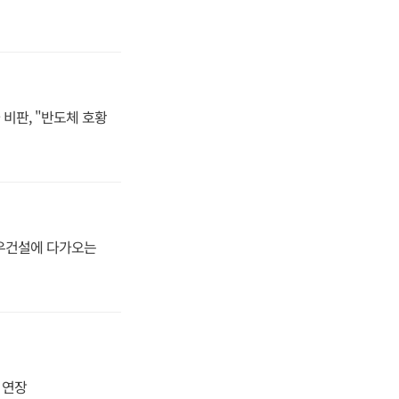
비판, "반도체 호황
대우건설에 다가오는
지 연장