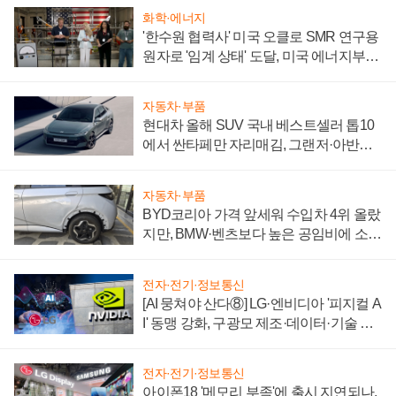
화학·에너지
'한수원 협력사' 미국 오클로 SMR 연구용
원자로 '임계 상태' 도달, 미국 에너지부
"중요한 이정표"
자동차·부품
현대차 올해 SUV 국내 베스트셀러 톱10
에서 싼타페만 자리매김, 그랜저·아반떼
'세단 쌍끌이'로 내수 방어
자동차·부품
BYD코리아 가격 앞세워 수입차 4위 올랐
지만, BMW·벤츠보다 높은 공임비에 소비
자 불만 폭발
전자·전기·정보통신
[AI 뭉쳐야 산다⑧] LG·엔비디아 '피지컬 A
I' 동맹 강화, 구광모 제조·데이터·기술 결
집해 종합 로보틱스 기업으로
전자·전기·정보통신
아이폰18 '메모리 부족'에 출시 지연되나,