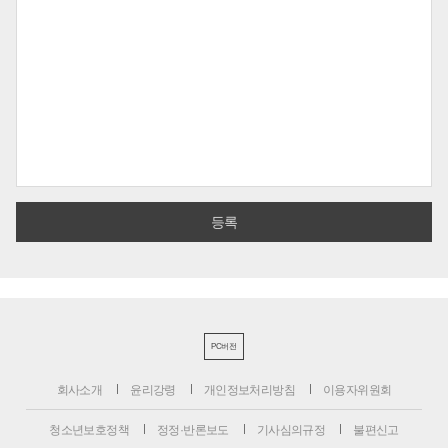
PC버전
회사소개
윤리강령
개인정보처리방침
이용자위원회
청소년보호정책
정정·반론보도
기사심의규정
불편신고