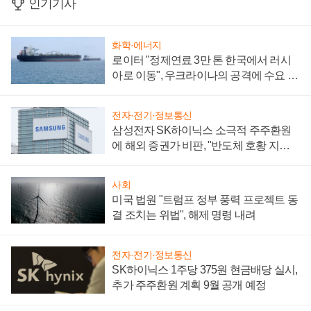
인기기사
화학·에너지
로이터 "정제연료 3만 톤 한국에서 러시
아로 이동", 우크라이나의 공격에 수요 늘
어
전자·전기·정보통신
삼성전자 SK하이닉스 소극적 주주환원
에 해외 증권가 비판, "반도체 호황 지속
성 의문"
사회
미국 법원 "트럼프 정부 풍력 프로젝트 동
결 조치는 위법", 해제 명령 내려
전자·전기·정보통신
SK하이닉스 1주당 375원 현금배당 실시,
추가 주주환원 계획 9월 공개 예정