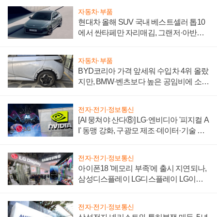
자동차·부품
현대차 올해 SUV 국내 베스트셀러 톱10
에서 싼타페만 자리매김, 그랜저·아반떼
'세단 쌍끌이'로 내수 방어
자동차·부품
BYD코리아 가격 앞세워 수입차 4위 올랐
지만, BMW·벤츠보다 높은 공임비에 소비
자 불만 폭발
전자·전기·정보통신
[AI 뭉쳐야 산다⑧] LG·엔비디아 '피지컬 A
I' 동맹 강화, 구광모 제조·데이터·기술 결
집해 종합 로보틱스 기업으로
전자·전기·정보통신
아이폰18 '메모리 부족'에 출시 지연되나,
삼성디스플레이 LG디스플레이 LG이노
텍 '탈애플' 수익 다각화 속도
전자·전기·정보통신