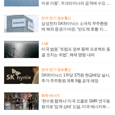
아로 이동", 우크라이나의 공격에 수요 늘
어
전자·전기·정보통신
삼성전자 SK하이닉스 소극적 주주환원
에 해외 증권가 비판, "반도체 호황 지속
성 의문"
사회
미국 법원 "트럼프 정부 풍력 프로젝트 동
결 조치는 위법", 해제 명령 내려
전자·전기·정보통신
SK하이닉스 1주당 375원 현금배당 실시,
추가 주주환원 계획 9월 공개 예정
화학·에너지
'한수원 협력사' 미국 오클로 SMR 연구용
원자로 '임계 상태' 도달, 미국 에너지부
"중요한 이정표"