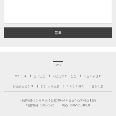
PC버전
회사소개
윤리강령
개인정보처리방침
이용자위원회
청소년보호정책
정정·반론보도
기사심의규정
불편신고
서울특별시 성동구 성수일로 39-34 서울숲더스페이스 12층
대표전화 : 1800-6522
팩스 : 070-4015-8658