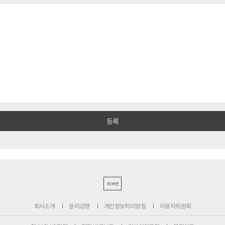
PC버전
회사소개
윤리강령
개인정보처리방침
이용자위원회