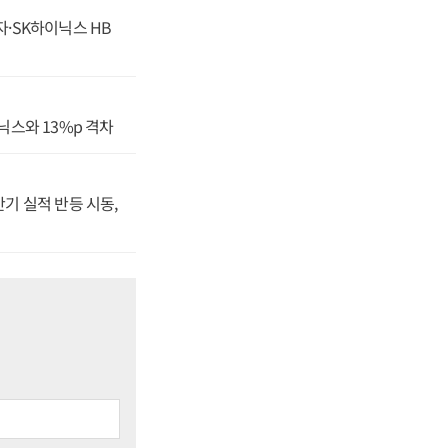
자·SK하이닉스 HB
닉스와 13%p 격차
반기 실적 반등 시동,