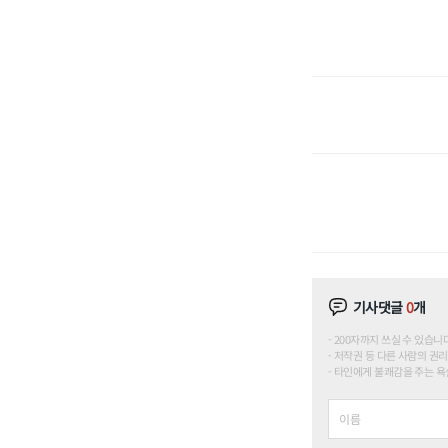
기사댓글
0
개
200자까지 쓰실 수 있습니다. (
저작권 등 다른 사람의 권리
타인에게 불쾌감을 주는 욕설