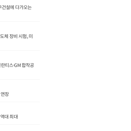
대우건설에 다가오는
도체 장비 시험, 미
스텔란티스·GM 합작공
지 연장
' 역대 최대