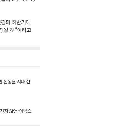
 변경돼 하반기에
정될 것”이라고
동빈·신동원 시대 협
성전자 SK하이닉스