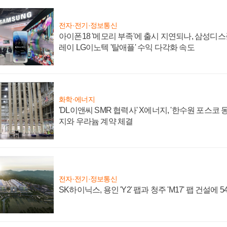
전자·전기·정보통신
아이폰18 '메모리 부족'에 출시 지연되나, 삼성디
레이 LG이노텍 '탈애플' 수익 다각화 속도
화학·에너지
'DL이앤씨 SMR 협력사' X에너지, '한수원 포스코
지와 우라늄 계약 체결
전자·전기·정보통신
SK하이닉스, 용인 'Y2' 팹과 청주 'M17' 팹 건설에 