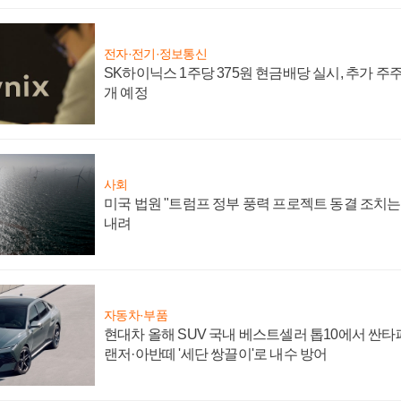
전자·전기·정보통신
SK하이닉스 1주당 375원 현금배당 실시, 추가 주
개 예정
사회
미국 법원 "트럼프 정부 풍력 프로젝트 동결 조치는 
내려
자동차·부품
현대차 올해 SUV 국내 베스트셀러 톱10에서 싼타
랜저·아반떼 '세단 쌍끌이'로 내수 방어