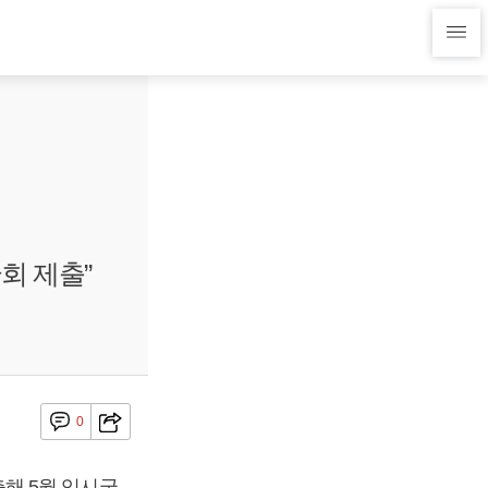
회 제출”
0
해 5월 임시국