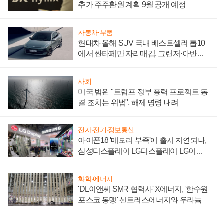
추가 주주환원 계획 9월 공개 예정
자동차·부품
현대차 올해 SUV 국내 베스트셀러 톱10
에서 싼타페만 자리매김, 그랜저·아반떼
'세단 쌍끌이'로 내수 방어
사회
미국 법원 "트럼프 정부 풍력 프로젝트 동
결 조치는 위법", 해제 명령 내려
전자·전기·정보통신
아이폰18 '메모리 부족'에 출시 지연되나,
삼성디스플레이 LG디스플레이 LG이노
텍 '탈애플' 수익 다각화 속도
화학·에너지
'DL이앤씨 SMR 협력사' X에너지, '한수원
포스코 동맹' 센트러스에너지와 우라늄
계약 체결