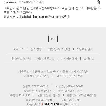
macmaca
2019-04-18 15:30:04
베트남의 팜 띠엔 번 전(前) 주한(駐韓)대사가 보는 견해. 한국과 베트남은 아
직도 여전히 유교국가.
웹에서 에이취티티피:blog.daum.net/macmaca/2611
PC버전
회사소개
윤리강령
개인정보처리방침
이용자위원회
청소년보호정책
정정·반론보도
기사심의규정
불편신고
서울특별시 성동구 성수일로 39-34 서울숲더스페이스 12층
대표전화 : 1800-6522
팩스 : 070-4015-8658
편집국 : 070-4010-8512
사업본부 : 070-4010-7078
등록번호 : 서울 아 02897
제호 : 비즈니스포스트
등록일: 2013.11.13
발행·편집인 : 강석운
발행일자: 2013년 12월 2일
청소년보호책임자 : 강석운
ISSN : 2636-171X
Copyright ⓒ
B
USINESSPOST
. All rights reserved.