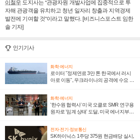
이철우
도지사는 “관광자원 개발사업에 집중적으로 투
자해 관광객을 유치하고 청년 일자리 창출과 지역경제
발전에 기여할 것”이라고 말했다. [비즈니스포스트 임한
솔 기자]
인기기사
화학·에너지
로이터 "정제연료 3만 톤 한국에서 러시
아로 이동", 우크라이나의 공격에 수요 늘
어
화학·에너지
'한수원 협력사' 미국 오클로 SMR 연구용
원자로 '임계 상태' 도달, 미국 에너지부
"중요한 이정표"
전자·전기·정보통신
SK하이닉스 1주당 375원 현금배당 실시,