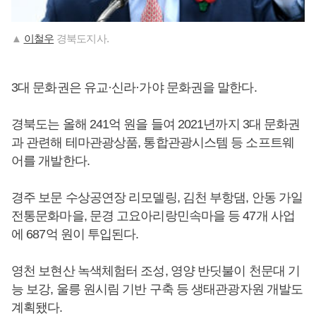
▲
이철우
경북도지사.
3대 문화권은 유교·신라·가야 문화권을 말한다.
경북도는 올해 241억 원을 들여 2021년까지 3대 문화권
과 관련해 테마관광상품, 통합관광시스템 등 소프트웨
어를 개발한다.
경주 보문 수상공연장 리모델링, 김천 부항댐, 안동 가일
전통문화마을, 문경 고요아리랑민속마을 등 47개 사업
에 687억 원이 투입된다.
영천 보현산 녹색체험터 조성, 영양 반딧불이 천문대 기
능 보강, 울릉 원시림 기반 구축 등 생태관광자원 개발도
계획됐다.