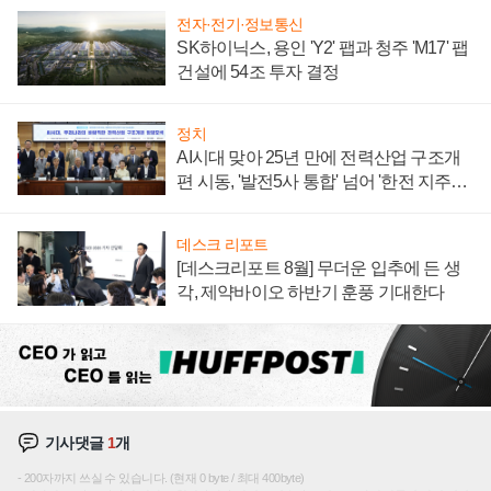
전자·전기·정보통신
SK하이닉스, 용인 'Y2' 팹과 청주 'M17' 팹
건설에 54조 투자 결정
정치
AI시대 맞아 25년 만에 전력산업 구조개
편 시동, '발전5사 통합' 넘어 '한전 지주사'
재편론도
데스크 리포트
[데스크리포트 8월] 무더운 입추에 든 생
각, 제약바이오 하반기 훈풍 기대한다
기사댓글
1
개
200자까지 쓰실 수 있습니다. (현재 0 byte / 최대 400byte)