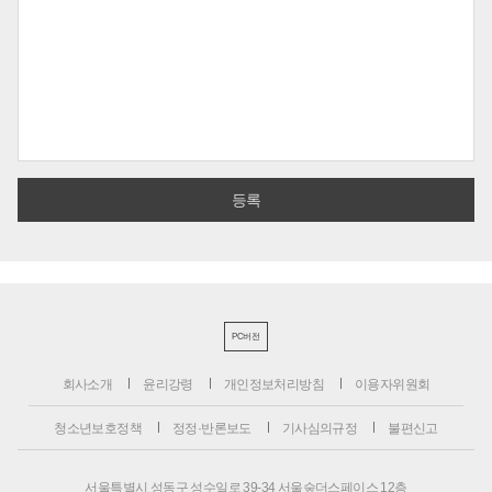
PC버전
회사소개
윤리강령
개인정보처리방침
이용자위원회
청소년보호정책
정정·반론보도
기사심의규정
불편신고
서울특별시 성동구 성수일로 39-34 서울숲더스페이스 12층