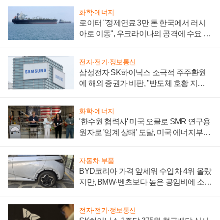
화학·에너지
로이터 "정제연료 3만 톤 한국에서 러시
아로 이동", 우크라이나의 공격에 수요 늘
어
전자·전기·정보통신
삼성전자 SK하이닉스 소극적 주주환원
에 해외 증권가 비판, "반도체 호황 지속
성 의문"
화학·에너지
'한수원 협력사' 미국 오클로 SMR 연구용
원자로 '임계 상태' 도달, 미국 에너지부
"중요한 이정표"
자동차·부품
BYD코리아 가격 앞세워 수입차 4위 올랐
지만, BMW·벤츠보다 높은 공임비에 소비
자 불만 폭발
전자·전기·정보통신