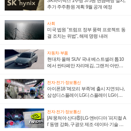
SK하이닉스 1주당 375원 현금배당 실시,
추가 주주환원 계획 9월 공개 예정
사회
미국 법원 "트럼프 정부 풍력 프로젝트 동
결 조치는 위법", 해제 명령 내려
자동차·부품
현대차 올해 SUV 국내 베스트셀러 톱10
에서 싼타페만 자리매김, 그랜저·아반떼
'세단 쌍끌이'로 내수 방어
전자·전기·정보통신
아이폰18 '메모리 부족'에 출시 지연되나,
삼성디스플레이 LG디스플레이 LG이노
텍 '탈애플' 수익 다각화 속도
전자·전기·정보통신
[AI 뭉쳐야 산다⑧] LG·엔비디아 '피지컬 A
I' 동맹 강화, 구광모 제조·데이터·기술 결
집해 종합 로보틱스 기업으로