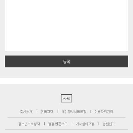
PC버전
회사소개
윤리강령
개인정보처리방침
이용자위원회
청소년보호정책
정정·반론보도
기사심의규정
불편신고