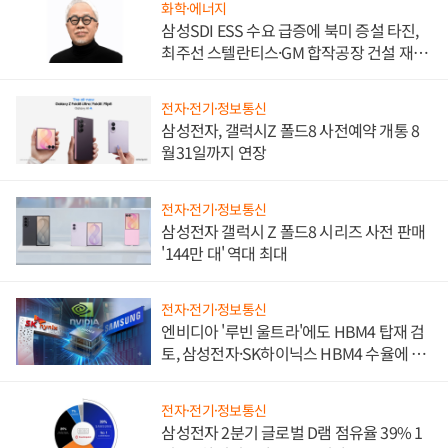
화학·에너지
삼성SDI ESS 수요 급증에 북미 증설 타진,
최주선 스텔란티스·GM 합작공장 건설 재추
진하나
전자·전기·정보통신
삼성전자, 갤럭시Z 폴드8 사전예약 개통 8
월31일까지 연장
전자·전기·정보통신
삼성전자 갤럭시 Z 폴드8 시리즈 사전 판매
'144만 대' 역대 최대
전자·전기·정보통신
엔비디아 '루빈 울트라'에도 HBM4 탑재 검
토, 삼성전자·SK하이닉스 HBM4 수율에 주
도권 갈린다
전자·전기·정보통신
삼성전자 2분기 글로벌 D램 점유율 39% 1