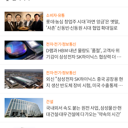
소비자·유통
롯데·농심 창업주 시대 '라면 앙금'은 옛말,
'사촌' 신동빈·신동원 시대 협업 확대일로
전자·전기·정보통신
D램과 HBM 내년 물량도 '품절', 고객사 위
기감이 삼성전자 SK하이닉스 협상력 더 키
워
전자·전기·정보통신
외신 "삼성전자 SK하이닉스 중국 공장용 현
지 생산 반도체 장비 시험, 미국 수출통제 대
비"
건설
국내외서 속도 붙는 원전 사업, 삼성물산·현
대건설·대우건설에 다가오는 '약속의 시간'