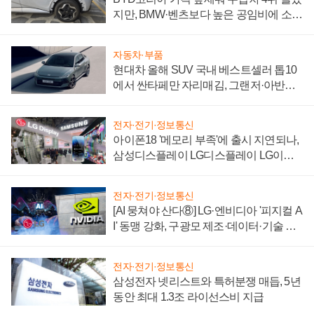
지만, BMW·벤츠보다 높은 공임비에 소비
자 불만 폭발
자동차·부품
현대차 올해 SUV 국내 베스트셀러 톱10
에서 싼타페만 자리매김, 그랜저·아반떼
'세단 쌍끌이'로 내수 방어
전자·전기·정보통신
아이폰18 '메모리 부족'에 출시 지연되나,
삼성디스플레이 LG디스플레이 LG이노
텍 '탈애플' 수익 다각화 속도
전자·전기·정보통신
[AI 뭉쳐야 산다⑧] LG·엔비디아 '피지컬 A
I' 동맹 강화, 구광모 제조·데이터·기술 결
집해 종합 로보틱스 기업으로
전자·전기·정보통신
삼성전자 넷리스트와 특허분쟁 매듭, 5년
동안 최대 1.3조 라이선스비 지급