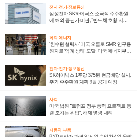
전자·전기·정보통신
삼성전자 SK하이닉스 소극적 주주환원
에 해외 증권가 비판, "반도체 호황 지속
성 의문"
화학·에너지
'한수원 협력사' 미국 오클로 SMR 연구용
원자로 '임계 상태' 도달, 미국 에너지부
"중요한 이정표"
전자·전기·정보통신
SK하이닉스 1주당 375원 현금배당 실시,
추가 주주환원 계획 9월 공개 예정
사회
미국 법원 "트럼프 정부 풍력 프로젝트 동
결 조치는 위법", 해제 명령 내려
자동차·부품
BYD코리아 가격 앞세워 수입차 4위 올랐