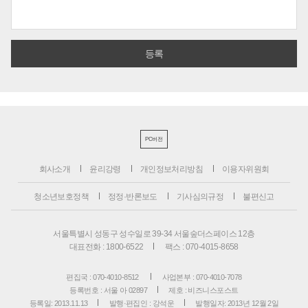
PC버전
회사소개
윤리강령
개인정보처리방침
이용자위원회
청소년보호정책
정정·반론보도
기사심의규정
불편신고
서울특별시 성동구 성수일로 39-34 서울숲더스페이스 12층
대표전화 : 1800-6522
팩스 : 070-4015-8658
편집국 : 070-4010-8512
사업본부 : 070-4010-7078
등록번호 : 서울 아 02897
제호 : 비즈니스포스트
등록일: 2013.11.13
발행·편집인 : 강석운
발행일자: 2013년 12월 2일