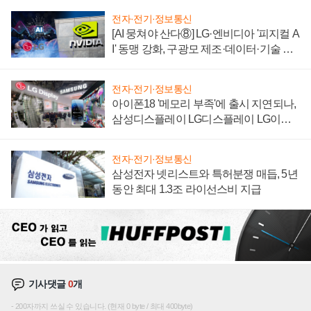
전자·전기·정보통신
[AI 뭉쳐야 산다⑧] LG·엔비디아 '피지컬 A
I' 동맹 강화, 구광모 제조·데이터·기술 결
집해 종합 로보틱스 기업으로
전자·전기·정보통신
아이폰18 '메모리 부족'에 출시 지연되나,
삼성디스플레이 LG디스플레이 LG이노
텍 '탈애플' 수익 다각화 속도
전자·전기·정보통신
삼성전자 넷리스트와 특허분쟁 매듭, 5년
동안 최대 1.3조 라이선스비 지급
기사댓글
0
개
200자까지 쓰실 수 있습니다. (현재 0 byte / 최대 400byte)