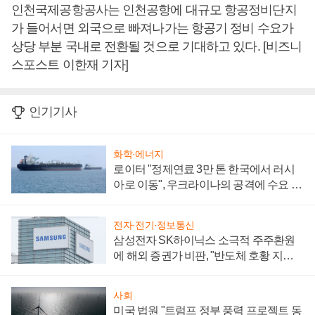
인천국제공항공사는 인천공항에 대규모 항공정비단지
가 들어서면 외국으로 빠져나가는 항공기 정비 수요가
상당 부분 국내로 전환될 것으로 기대하고 있다. [비즈니
스포스트 이한재 기자]
인기기사
화학·에너지
로이터 "정제연료 3만 톤 한국에서 러시
아로 이동", 우크라이나의 공격에 수요 늘
어
전자·전기·정보통신
삼성전자 SK하이닉스 소극적 주주환원
에 해외 증권가 비판, "반도체 호황 지속
성 의문"
사회
미국 법원 "트럼프 정부 풍력 프로젝트 동