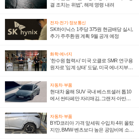
결 조치는 위법", 해제 명령 내려
전자·전기·정보통신
SK하이닉스 1주당 375원 현금배당 실시,
추가 주주환원 계획 9월 공개 예정
화학·에너지
'한수원 협력사' 미국 오클로 SMR 연구용
원자로 '임계 상태' 도달, 미국 에너지부
"중요한 이정표"
자동차·부품
현대차 올해 SUV 국내 베스트셀러 톱10
에서 싼타페만 자리매김, 그랜저·아반떼
'세단 쌍끌이'로 내수 방어
자동차·부품
BYD코리아 가격 앞세워 수입차 4위 올랐
지만, BMW·벤츠보다 높은 공임비에 소비
자 불만 폭발