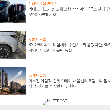
인터넷·게임·콘텐츠
빅테크 메모리반도체 포함 장기계약 '2.7조 달러' 규모
우려와 반대 신호
자동차·부품
BYD코리아 가격 앞세워 수입차 4위 올랐지만, B
공임비에 소비자 불만 폭발
소비자·유통
이부진 야심작 '신라스테이' 서울신라호텔보다 잘 나
해남·건대로 성장판 더 넓힌다