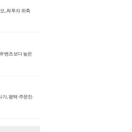
, AI 투자 위축
MW·벤츠보다 높은
가, 평택·주문진·