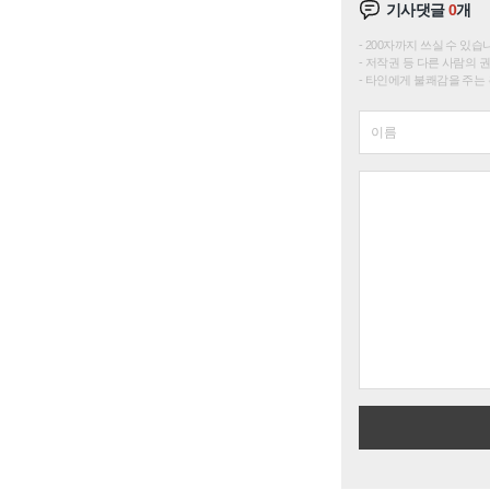
기사댓글
0
개
200자까지 쓰실 수 있습니다. 
저작권 등 다른 사람의 
타인에게 불쾌감을 주는 