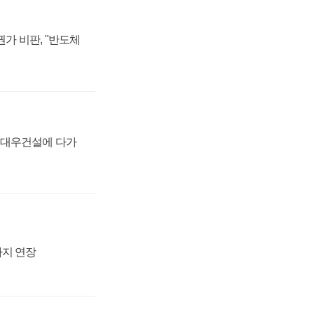
가 비판, "반도체
·대우건설에 다가
까지 연장