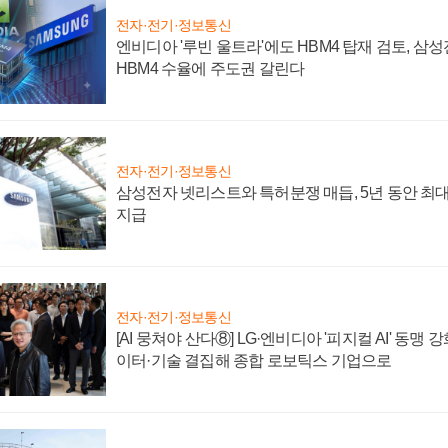
전자·전기·정보통신
엔비디아 '루빈 울트라'에도 HBM4 탑재 검토, 삼
HBM4 수율에 주도권 갈린다
전자·전기·정보통신
삼성전자 넷리스트와 특허분쟁 매듭, 5년 동안 최대
지급
전자·전기·정보통신
[AI 뭉쳐야 산다⑧] LG·엔비디아 '피지컬 AI' 동맹 
이터·기술 결집해 종합 로보틱스 기업으로