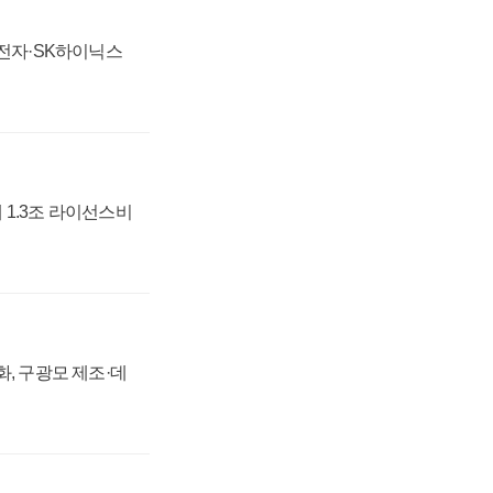
성전자·SK하이닉스
 1.3조 라이선스비
강화, 구광모 제조·데