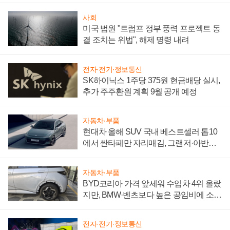
사회
미국 법원 "트럼프 정부 풍력 프로젝트 동
결 조치는 위법", 해제 명령 내려
전자·전기·정보통신
SK하이닉스 1주당 375원 현금배당 실시,
추가 주주환원 계획 9월 공개 예정
자동차·부품
현대차 올해 SUV 국내 베스트셀러 톱10
에서 싼타페만 자리매김, 그랜저·아반떼
'세단 쌍끌이'로 내수 방어
자동차·부품
BYD코리아 가격 앞세워 수입차 4위 올랐
지만, BMW·벤츠보다 높은 공임비에 소비
자 불만 폭발
전자·전기·정보통신