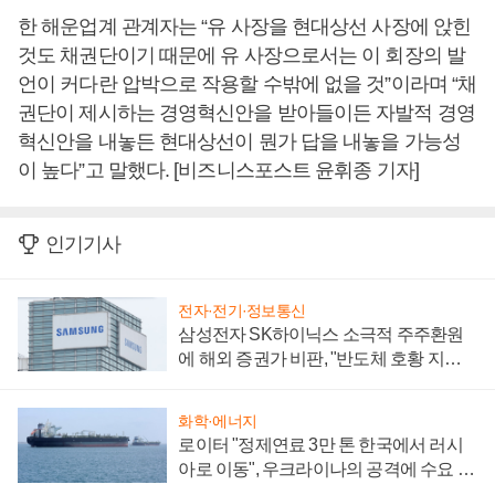
한 해운업계 관계자는 “유 사장을 현대상선 사장에 앉힌
것도 채권단이기 때문에 유 사장으로서는 이 회장의 발
언이 커다란 압박으로 작용할 수밖에 없을 것”이라며 “채
권단이 제시하는 경영혁신안을 받아들이든 자발적 경영
혁신안을 내놓든 현대상선이 뭔가 답을 내놓을 가능성
이 높다”고 말했다. [비즈니스포스트 윤휘종 기자]
인기기사
전자·전기·정보통신
삼성전자 SK하이닉스 소극적 주주환원
에 해외 증권가 비판, "반도체 호황 지속
성 의문"
화학·에너지
로이터 "정제연료 3만 톤 한국에서 러시
아로 이동", 우크라이나의 공격에 수요 늘
어