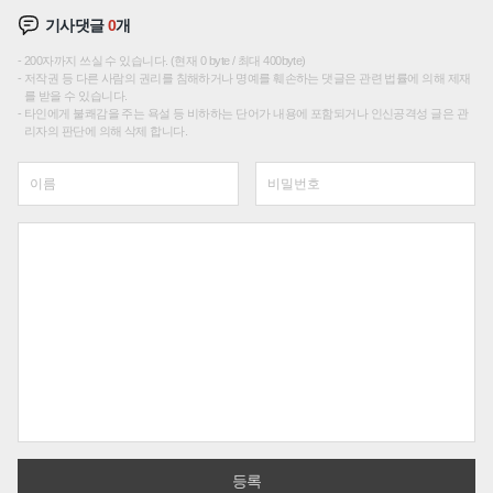
기사댓글
0
개
200자까지 쓰실 수 있습니다. (현재 0 byte / 최대 400byte)
저작권 등 다른 사람의 권리를 침해하거나 명예를 훼손하는 댓글은 관련 법률에 의해 제재
를 받을 수 있습니다.
타인에게 불쾌감을 주는 욕설 등 비하하는 단어가 내용에 포함되거나 인신공격성 글은 관
리자의 판단에 의해 삭제 합니다.