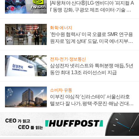
[AI 뭉쳐야 산다⑧] LG·엔비디아 '피지컬 A
I' 동맹 강화, 구광모 제조·데이터·기술 결
집해 종합 로보틱스 기업으로
화학·에너지
'한수원 협력사' 미국 오클로 SMR 연구용
원자로 '임계 상태' 도달, 미국 에너지부
"중요한 이정표"
전자·전기·정보통신
삼성전자 넷리스트와 특허분쟁 매듭, 5년
동안 최대 1.3조 라이선스비 지급
소비자·유통
이부진 야심작 '신라스테이' 서울신라호
텔보다 잘 나가, 평택·주문진·해남·건대로
성장판 더 넓힌다