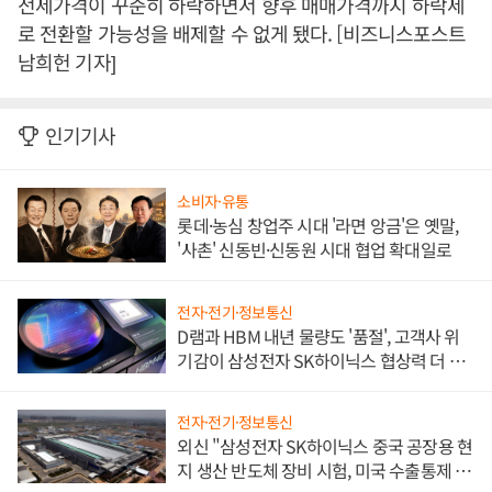
전세가격이 꾸준히 하락하면서 향후 매매가격까지 하락세
로 전환할 가능성을 배제할 수 없게 됐다. [비즈니스포스트
남희헌 기자]
인기기사
소비자·유통
롯데·농심 창업주 시대 '라면 앙금'은 옛말,
'사촌' 신동빈·신동원 시대 협업 확대일로
전자·전기·정보통신
D램과 HBM 내년 물량도 '품절', 고객사 위
기감이 삼성전자 SK하이닉스 협상력 더 키
워
전자·전기·정보통신
외신 "삼성전자 SK하이닉스 중국 공장용 현
지 생산 반도체 장비 시험, 미국 수출통제 대