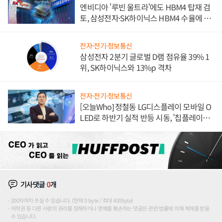
엔비디아 '루빈 울트라'에도 HBM4 탑재 검
토, 삼성전자·SK하이닉스 HBM4 수율에 주
도권 갈린다
전자·전기·정보통신
삼성전자 2분기 글로벌 D램 점유율 39% 1
위, SK하이닉스와 13%p 격차
전자·전기·정보통신
[오늘Who] 정철동 LG디스플레이 모바일 O
LED로 하반기 실적 반등 시동, '칩플레이
션'에 가격 인하 압박은 부담
기사댓글
0
개
200자까지 쓰실 수 있습니다. (현재 0 byte / 최대 400byte)
저작권 등 다른 사람의 권리를 침해하거나 명예를 훼손하는 댓글은 관련 법률에 의해 제재를 받을
수 있습니다.