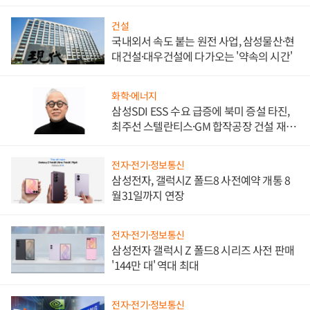
비"
건설
국내외서 속도 붙는 원전 사업, 삼성물산·현
대건설·대우건설에 다가오는 '약속의 시간'
화학·에너지
삼성SDI ESS 수요 급증에 북미 증설 타진,
최주선 스텔란티스·GM 합작공장 건설 재추
진하나
전자·전기·정보통신
삼성전자, 갤럭시Z 폴드8 사전예약 개통 8
월31일까지 연장
전자·전기·정보통신
삼성전자 갤럭시 Z 폴드8 시리즈 사전 판매
'144만 대' 역대 최대
전자·전기·정보통신