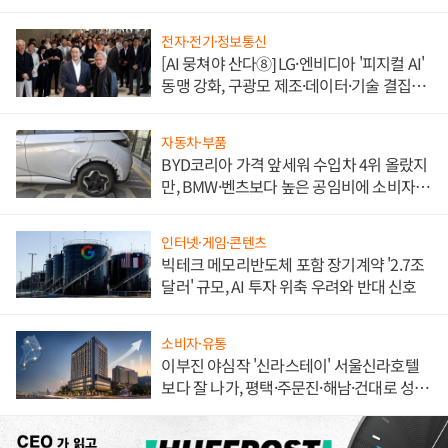
전자·전기·정보통신
[AI 뭉쳐야 산다⑧] LG·엔비디아 '피지컬 AI'
동맹 강화, 구광모 제조·데이터·기술 결집
해 종합 로보틱스 기업으로
자동차·부품
BYD코리아 가격 앞세워 수입차 4위 올랐지
만, BMW·벤츠보다 높은 공임비에 소비자
불만 폭발
인터넷·게임·콘텐츠
빅테크 메모리반도체 포함 장기계약 '2.7조
달러' 규모, AI 투자 위축 우려와 반대 신호
소비자·유통
이부진 야심작 '신라스테이' 서울신라호텔
보다 잘 나가, 평택·주문진·해남·건대로 성
장판 더 넓힌다