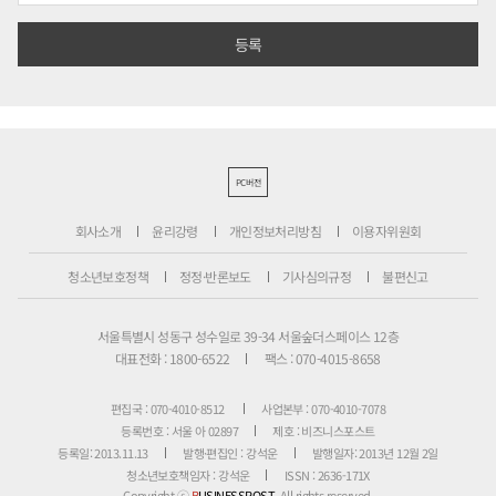
PC버전
회사소개
윤리강령
개인정보처리방침
이용자위원회
청소년보호정책
정정·반론보도
기사심의규정
불편신고
서울특별시 성동구 성수일로 39-34 서울숲더스페이스 12층
대표전화 : 1800-6522
팩스 : 070-4015-8658
편집국 : 070-4010-8512
사업본부 : 070-4010-7078
등록번호 : 서울 아 02897
제호 : 비즈니스포스트
등록일: 2013.11.13
발행·편집인 : 강석운
발행일자: 2013년 12월 2일
청소년보호책임자 : 강석운
ISSN : 2636-171X
Copyright ⓒ
B
USINESSPOST
. All rights reserved.