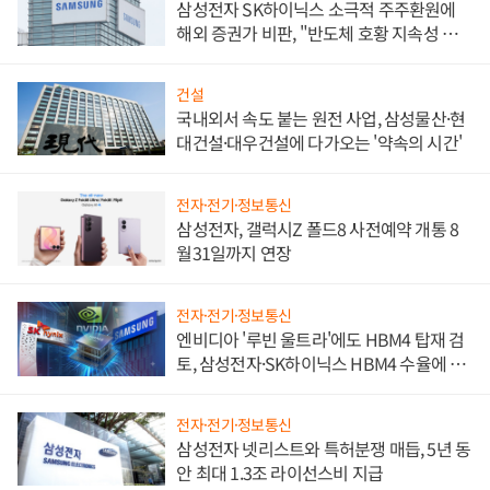
삼성전자 SK하이닉스 소극적 주주환원에
해외 증권가 비판, "반도체 호황 지속성 의
문"
건설
국내외서 속도 붙는 원전 사업, 삼성물산·현
대건설·대우건설에 다가오는 '약속의 시간'
전자·전기·정보통신
삼성전자, 갤럭시Z 폴드8 사전예약 개통 8
월31일까지 연장
전자·전기·정보통신
엔비디아 '루빈 울트라'에도 HBM4 탑재 검
토, 삼성전자·SK하이닉스 HBM4 수율에 주
도권 갈린다
전자·전기·정보통신
삼성전자 넷리스트와 특허분쟁 매듭, 5년 동
안 최대 1.3조 라이선스비 지급