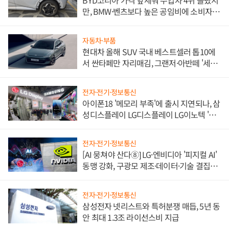
BYD코리아 가격 앞세워 수입차 4위 올랐지
만, BMW·벤츠보다 높은 공임비에 소비자
불만 폭발
자동차·부품
현대차 올해 SUV 국내 베스트셀러 톱10에
서 싼타페만 자리매김, 그랜저·아반떼 '세단
쌍끌이'로 내수 방어
전자·전기·정보통신
아이폰18 '메모리 부족'에 출시 지연되나, 삼
성디스플레이 LG디스플레이 LG이노텍 '탈
애플' 수익 다각화 속도
전자·전기·정보통신
[AI 뭉쳐야 산다⑧] LG·엔비디아 '피지컬 AI'
동맹 강화, 구광모 제조·데이터·기술 결집
해 종합 로보틱스 기업으로
전자·전기·정보통신
삼성전자 넷리스트와 특허분쟁 매듭, 5년 동
안 최대 1.3조 라이선스비 지급