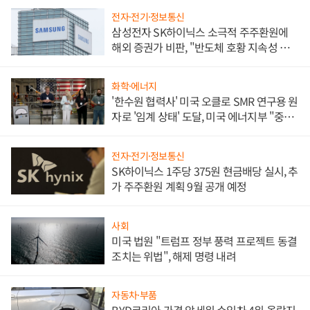
전자·전기·정보통신
삼성전자 SK하이닉스 소극적 주주환원에
해외 증권가 비판, "반도체 호황 지속성 의
문"
화학·에너지
'한수원 협력사' 미국 오클로 SMR 연구용 원
자로 '임계 상태' 도달, 미국 에너지부 "중요
한 이정표"
전자·전기·정보통신
SK하이닉스 1주당 375원 현금배당 실시, 추
가 주주환원 계획 9월 공개 예정
사회
미국 법원 "트럼프 정부 풍력 프로젝트 동결
조치는 위법", 해제 명령 내려
자동차·부품