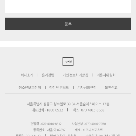
PC버전
회사소개
윤리강령
개인정보처리방침
이용자위원회
청소년보호정책
정정·반론보도
기사심의규정
불편신고
서울특별시 성동구 성수일로 39-34 서울숲더스페이스 12층
대표전화 : 1800-6522
팩스 : 070-4015-8658
편집국 : 070-4010-8512
사업본부 : 070-4010-7078
등록번호 : 서울 아 02897
제호 : 비즈니스포스트
등록일: 2013.11.13
발행·편집인 : 강석운
발행일자: 2013년 12월 2일