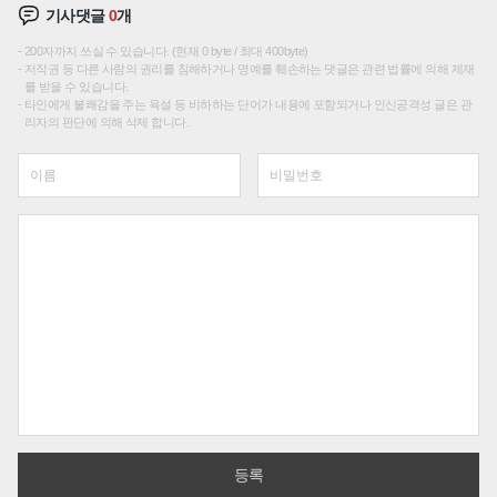
기사댓글
0
개
200자까지 쓰실 수 있습니다. (현재 0 byte / 최대 400byte)
저작권 등 다른 사람의 권리를 침해하거나 명예를 훼손하는 댓글은 관련 법률에 의해 제재
를 받을 수 있습니다.
타인에게 불쾌감을 주는 욕설 등 비하하는 단어가 내용에 포함되거나 인신공격성 글은 관
리자의 판단에 의해 삭제 합니다.