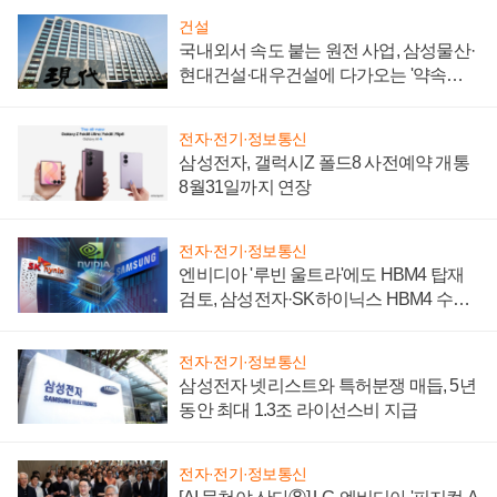
건설
국내외서 속도 붙는 원전 사업, 삼성물산·
현대건설·대우건설에 다가오는 '약속의
시간'
전자·전기·정보통신
삼성전자, 갤럭시Z 폴드8 사전예약 개통
8월31일까지 연장
전자·전기·정보통신
엔비디아 '루빈 울트라'에도 HBM4 탑재
검토, 삼성전자·SK하이닉스 HBM4 수율
에 주도권 갈린다
전자·전기·정보통신
삼성전자 넷리스트와 특허분쟁 매듭, 5년
동안 최대 1.3조 라이선스비 지급
전자·전기·정보통신