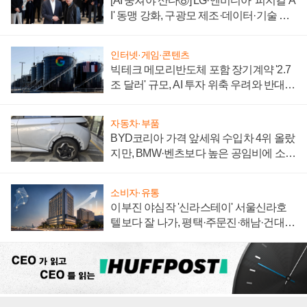
[AI 뭉쳐야 산다⑧] LG·엔비디아 '피지컬 A
I' 동맹 강화, 구광모 제조·데이터·기술 결
집해 종합 로보틱스 기업으로
인터넷·게임·콘텐츠
빅테크 메모리반도체 포함 장기계약 '2.7
조 달러' 규모, AI 투자 위축 우려와 반대
신호
자동차·부품
BYD코리아 가격 앞세워 수입차 4위 올랐
지만, BMW·벤츠보다 높은 공임비에 소비
자 불만 폭발
소비자·유통
이부진 야심작 '신라스테이' 서울신라호
텔보다 잘 나가, 평택·주문진·해남·건대로
성장판 더 넓힌다