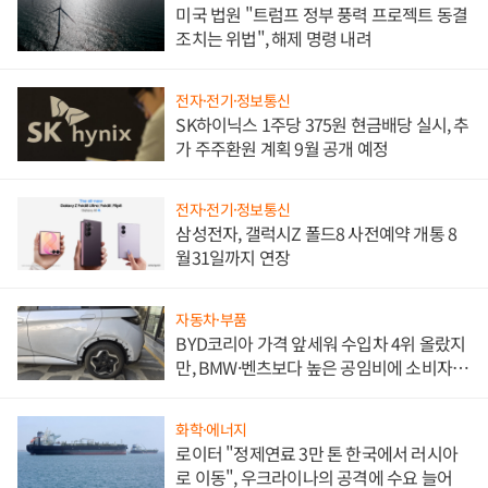
미국 법원 "트럼프 정부 풍력 프로젝트 동결
조치는 위법", 해제 명령 내려
전자·전기·정보통신
SK하이닉스 1주당 375원 현금배당 실시, 추
가 주주환원 계획 9월 공개 예정
전자·전기·정보통신
삼성전자, 갤럭시Z 폴드8 사전예약 개통 8
월31일까지 연장
자동차·부품
BYD코리아 가격 앞세워 수입차 4위 올랐지
만, BMW·벤츠보다 높은 공임비에 소비자
불만 폭발
화학·에너지
로이터 "정제연료 3만 톤 한국에서 러시아
로 이동", 우크라이나의 공격에 수요 늘어