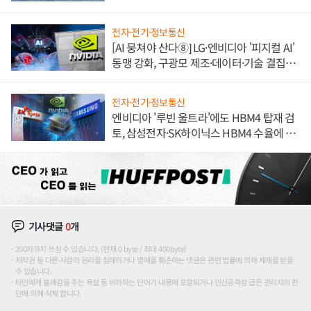
전자·전기·정보통신
[AI 뭉쳐야 산다⑧] LG·엔비디아 '피지컬 AI'
동맹 강화, 구광모 제조·데이터·기술 결집
해 종합 로보틱스 기업으로
전자·전기·정보통신
엔비디아 '루빈 울트라'에도 HBM4 탑재 검
토, 삼성전자·SK하이닉스 HBM4 수율에 주
도권 갈린다
기사댓글
0
개
200자까지 쓰실 수 있습니다. (현재 0 byte / 최대 400byte)
저작권 등 다른 사람의 권리를 침해하거나 명예를 훼손하는 댓글은 관련 법률에 의해 제재를 받을
수 있습니다.
타인에게 불쾌감을 주는 욕설 등 비하하는 단어가 내용에 포함되거나 인신공격성 글은 관리자의 판
단에 의해 삭제 합니다.