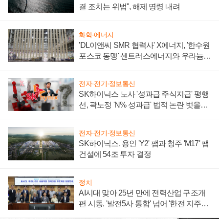
결 조치는 위법", 해제 명령 내려
화학·에너지
'DL이앤씨 SMR 협력사' X에너지, '한수원
포스코 동맹' 센트러스에너지와 우라늄
계약 체결
전자·전기·정보통신
SK하이닉스 노사 '성과급 주식지급' 평행
선, 곽노정 'N% 성과급' 법적 논란 벗을지
주목
전자·전기·정보통신
SK하이닉스, 용인 'Y2' 팹과 청주 'M17' 팹
건설에 54조 투자 결정
정치
AI시대 맞아 25년 만에 전력산업 구조개
편 시동, '발전5사 통합' 넘어 '한전 지주사'
재편론도