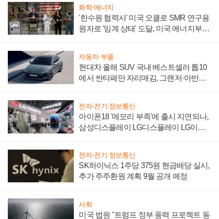
화학·에너지
'한수원 협력사' 미국 오클로 SMR 연구용
원자로 '임계 상태' 도달, 미국 에너지부
"중요한 이정표"
자동차·부품
현대차 올해 SUV 국내 베스트셀러 톱10
에서 싼타페만 자리매김, 그랜저·아반떼
'세단 쌍끌이'로 내수 방어
전자·전기·정보통신
아이폰18 '메모리 부족'에 출시 지연되나,
삼성디스플레이 LG디스플레이 LG이노
텍 '탈애플' 수익 다각화 속도
전자·전기·정보통신
SK하이닉스 1주당 375원 현금배당 실시,
추가 주주환원 계획 9월 공개 예정
사회
미국 법원 "트럼프 정부 풍력 프로젝트 동