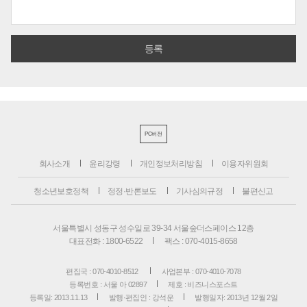
PC버전
회사소개
윤리강령
개인정보처리방침
이용자위원회
청소년보호정책
정정·반론보도
기사심의규정
불편신고
서울특별시 성동구 성수일로 39-34 서울숲더스페이스 12층
대표전화 : 1800-6522
팩스 : 070-4015-8658
편집국 : 070-4010-8512
사업본부 : 070-4010-7078
등록번호 : 서울 아 02897
제호 : 비즈니스포스트
등록일: 2013.11.13
발행·편집인 : 강석운
발행일자: 2013년 12월 2일