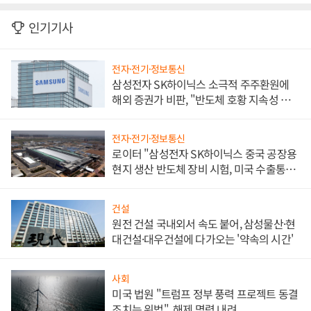
인기기사
전자·전기·정보통신
삼성전자 SK하이닉스 소극적 주주환원에
해외 증권가 비판, "반도체 호황 지속성 의
문"
전자·전기·정보통신
로이터 "삼성전자 SK하이닉스 중국 공장용
현지 생산 반도체 장비 시험, 미국 수출통제
대비"
건설
원전 건설 국내외서 속도 붙어, 삼성물산·현
대건설·대우건설에 다가오는 '약속의 시간'
사회
미국 법원 "트럼프 정부 풍력 프로젝트 동결
조치는 위법", 해제 명령 내려