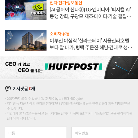
전자·전기·정보통신
[AI 뭉쳐야 산다⑧] LG·엔비디아 '피지컬 AI'
동맹 강화, 구광모 제조·데이터·기술 결집
해 종합 로보틱스 기업으로
소비자·유통
이부진 야심작 '신라스테이' 서울신라호텔
보다 잘 나가, 평택·주문진·해남·건대로 성
장판 더 넓힌다
기사댓글
0
개
200자까지 쓰실 수 있습니다. (현재 0 byte / 최대 400byte)
저작권 등 다른 사람의 권리를 침해하거나 명예를 훼손하는 댓글은 관련 법률에 의해 제재를 받을
수 있습니다.
타인에게 불쾌감을 주는 욕설 등 비하하는 단어가 내용에 포함되거나 인신공격성 글은 관리자의 판
단에 의해 삭제 합니다.