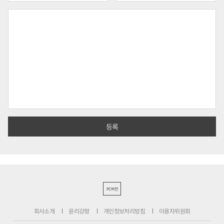
PC버전
회사소개
윤리강령
개인정보처리방침
이용자위원회