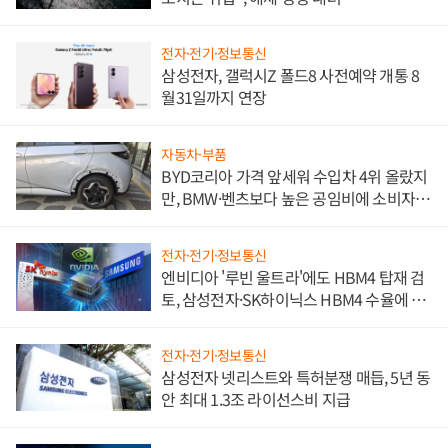
전자·전기·정보통신
삼성전자, 갤럭시Z 폴드8 사전예약 개통 8
월31일까지 연장
자동차·부품
BYD코리아 가격 앞세워 수입차 4위 올랐지
만, BMW·벤츠보다 높은 공임비에 소비자
불만 폭발
전자·전기·정보통신
엔비디아 '루빈 울트라'에도 HBM4 탑재 검
토, 삼성전자·SK하이닉스 HBM4 수율에 주
도권 갈린다
전자·전기·정보통신
삼성전자 넷리스트와 특허분쟁 매듭, 5년 동
안 최대 1.3조 라이선스비 지급