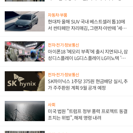
한 이정표"
자동차·부품
현대차 올해 SUV 국내 베스트셀러 톱10에
서 싼타페만 자리매김, 그랜저·아반떼 '세단
쌍끌이'로 내수 방어
전자·전기·정보통신
아이폰18 '메모리 부족'에 출시 지연되나, 삼
성디스플레이 LG디스플레이 LG이노텍 '탈
애플' 수익 다각화 속도
전자·전기·정보통신
SK하이닉스 1주당 375원 현금배당 실시, 추
가 주주환원 계획 9월 공개 예정
사회
미국 법원 "트럼프 정부 풍력 프로젝트 동결
조치는 위법", 해제 명령 내려