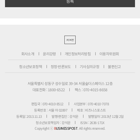
PC버전
회사소개
윤리강령
개인정보처리방침
이용자위원회
청소년보호정책
정정·반론보도
기사심의규정
불편신고
서울특별시 성동구 성수일로 39-34 서울숲더스페이스 12층
대표전화 : 1800-6522
팩스 : 070-4015-8658
편집국 : 070-4010-8512
사업본부 : 070-4010-7078
등록번호 : 서울 아 02897
제호 : 비즈니스포스트
등록일: 2013.11.13
발행·편집인 : 강석운
발행일자: 2013년 12월 2일
청소년보호책임자 : 강석운
ISSN : 2636-171X
Copyright ⓒ
B
USINESSPOST
. All rights reserved.