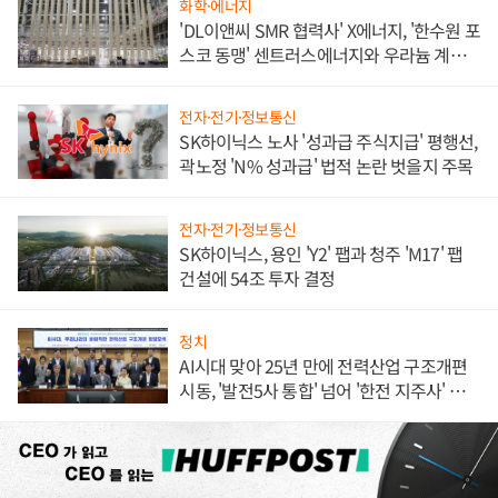
화학·에너지
'DL이앤씨 SMR 협력사' X에너지, '한수원 포
스코 동맹' 센트러스에너지와 우라늄 계약
체결
전자·전기·정보통신
SK하이닉스 노사 '성과급 주식지급' 평행선,
곽노정 'N% 성과급' 법적 논란 벗을지 주목
전자·전기·정보통신
SK하이닉스, 용인 'Y2' 팹과 청주 'M17' 팹
건설에 54조 투자 결정
정치
AI시대 맞아 25년 만에 전력산업 구조개편
시동, '발전5사 통합' 넘어 '한전 지주사' 재편
론도