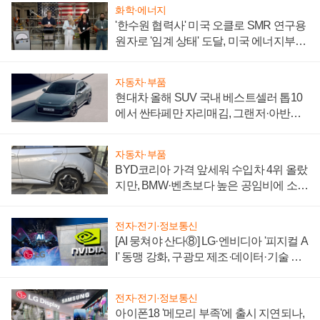
화학·에너지
'한수원 협력사' 미국 오클로 SMR 연구용
원자로 '임계 상태' 도달, 미국 에너지부
"중요한 이정표"
자동차·부품
현대차 올해 SUV 국내 베스트셀러 톱10
에서 싼타페만 자리매김, 그랜저·아반떼
'세단 쌍끌이'로 내수 방어
자동차·부품
BYD코리아 가격 앞세워 수입차 4위 올랐
지만, BMW·벤츠보다 높은 공임비에 소비
자 불만 폭발
전자·전기·정보통신
[AI 뭉쳐야 산다⑧] LG·엔비디아 '피지컬 A
I' 동맹 강화, 구광모 제조·데이터·기술 결
집해 종합 로보틱스 기업으로
전자·전기·정보통신
아이폰18 '메모리 부족'에 출시 지연되나,