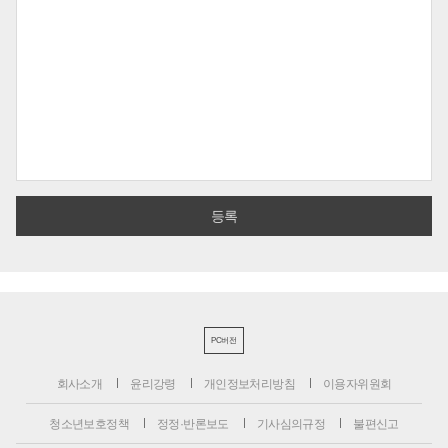
PC버전
회사소개
윤리강령
개인정보처리방침
이용자위원회
청소년보호정책
정정·반론보도
기사심의규정
불편신고