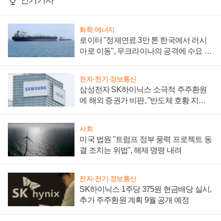
인기기사
화학·에너지
로이터 "정제연료 3만 톤 한국에서 러시
아로 이동", 우크라이나의 공격에 수요 늘
어
전자·전기·정보통신
삼성전자 SK하이닉스 소극적 주주환원
에 해외 증권가 비판, "반도체 호황 지속
성 의문"
사회
미국 법원 "트럼프 정부 풍력 프로젝트 동
결 조치는 위법", 해제 명령 내려
전자·전기·정보통신
SK하이닉스 1주당 375원 현금배당 실시,
추가 주주환원 계획 9월 공개 예정