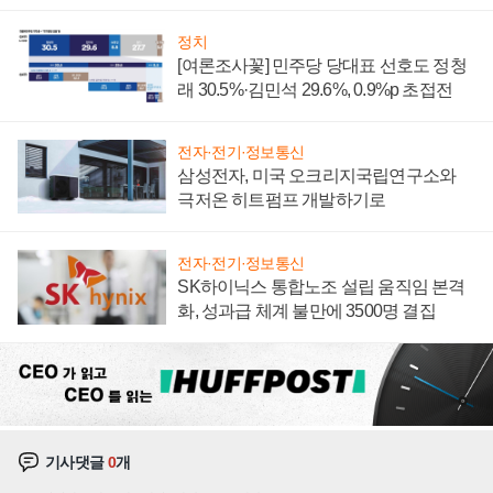
너지 발전전문기업 향한다
정치
[여론조사꽃] 민주당 당대표 선호도 정청
래 30.5%·김민석 29.6%, 0.9%p 초접전
전자·전기·정보통신
삼성전자, 미국 오크리지국립연구소와
극저온 히트펌프 개발하기로
전자·전기·정보통신
SK하이닉스 통합노조 설립 움직임 본격
화, 성과급 체계 불만에 3500명 결집
기사댓글
0
개