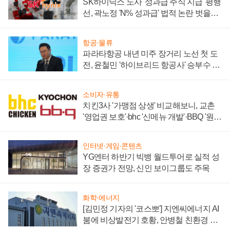
SK하이닉스 노사 '성과급 주식 지급' 평행
선, 곽노정 'N% 성과급' 법적 논란 벗을지
주목
항공·물류
파라타항공 내년 미주 장거리 노선 첫 도
전, 윤철민 '하이브리드 항공사' 승부수 통
할까
소비자·유통
치킨3사 '가맹점 상생' 비교해보니, 교촌
'영업권 보호'·bhc '신메뉴 개발'·BBQ '원가
부담'
인터넷·게임·콘텐츠
YG엔터 하반기 빅뱅 월드투어로 실적 성
장 증권가 전망, 신인 보이그룹도 주목
화학·에너지
[김민정 기자의 '코스뽀'] 지엔씨에너지 AI
붐에 비상발전기 호황, 안병철 친환경 에