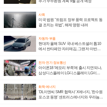
추가 주주환원 계획 9월 공개 예정
사회
미국 법원 "트럼프 정부 풍력 프로젝트 동
결 조치는 위법", 해제 명령 내려
자동차·부품
현대차 올해 SUV 국내 베스트셀러 톱10
에서 싼타페만 자리매김, 그랜저·아반떼
'세단 쌍끌이'로 내수 방어
전자·전기·정보통신
아이폰18 '메모리 부족'에 출시 지연되나,
삼성디스플레이 LG디스플레이 LG이노
텍 '탈애플' 수익 다각화 속도
화학·에너지
'DL이앤씨 SMR 협력사' X에너지, '한수원
포스코 동맹' 센트러스에너지와 우라늄
계약 체결