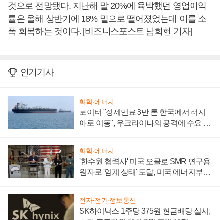
것으로 전망됐다. 지난해 말 20%에 육박했던 영업이익
률은 올해 상반기에 18% 밑으로 떨어졌었는데 이를 소
폭 회복하는 것이다. [비즈니스포스트 남희헌 기자]
인기기사
화학·에너지
로이터 "정제연료 3만 톤 한국에서 러시
아로 이동", 우크라이나의 공격에 수요 늘
어
화학·에너지
'한수원 협력사' 미국 오클로 SMR 연구용
원자로 '임계 상태' 도달, 미국 에너지부
"중요한 이정표"
전자·전기·정보통신
SK하이닉스 1주당 375원 현금배당 실시,