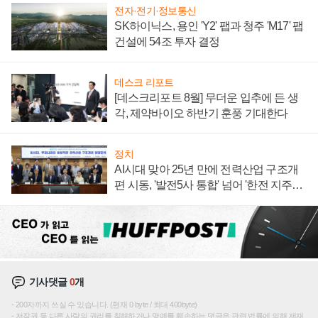
전자·전기·정보통신
SK하이닉스, 용인 'Y2' 팹과 청주 'M17' 팹
건설에 54조 투자 결정
데스크 리포트
[데스크리포트 8월] 무더운 입추에 든 생
각, 제약바이오 하반기 훈풍 기대한다
정치
AI시대 맞아 25년 만에 전력산업 구조개
편 시동, '발전5사 통합' 넘어 '한전 지주사'
재편론도
기사댓글
0
개
200자까지 쓰실 수 있습니다. (현재 0 byte / 최대 400byte)
저작권 등 다른 사람의 권리를 침해하거나 명예를 훼손하는 댓글은 관련 법률에 의해 제재