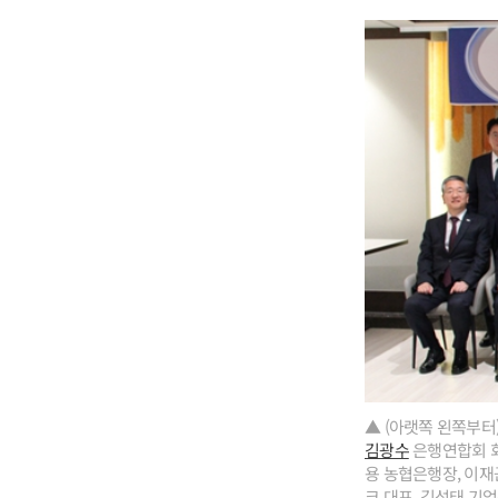
▲ (아랫쪽 왼쪽부터
김광수
은행연합회 회
용 농협은행장, 이재
크 대표, 김성태 기