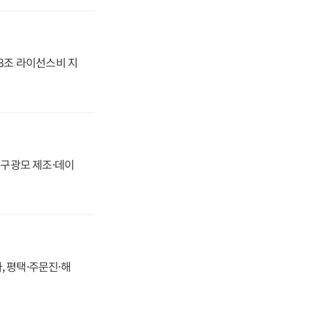
.3조 라이선스비 지
화, 구광모 제조·데이
, 평택·주문진·해