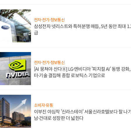
전자·전기·정보통신
삼성전자 넷리스트와 특허분쟁 매듭, 5년 동안 최대 1
급
전자·전기·정보통신
[AI 뭉쳐야 산다⑧] LG·엔비디아 '피지컬 AI' 동맹 강
터·기술 결집해 종합 로보틱스 기업으로
소비자·유통
이부진 야심작 '신라스테이' 서울신라호텔보다 잘 나가
남·건대로 성장판 더 넓힌다