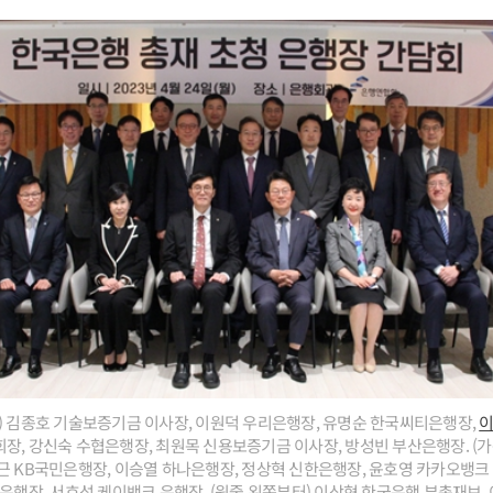
) 김종호 기술보증기금 이사장, 이원덕 우리은행장, 유명순 한국씨티은행장,
장, 강신숙 수협은행장, 최원목 신용보증기금 이사장, 방성빈 부산은행장. (가
근 KB국민은행장, 이승열 하나은행장, 정상혁 신한은행장, 윤호영 카카오뱅크 
업은행장, 서호성 케이뱅크 은행장. (윗줄 왼쪽부터) 이상형 한국은행 부총재보