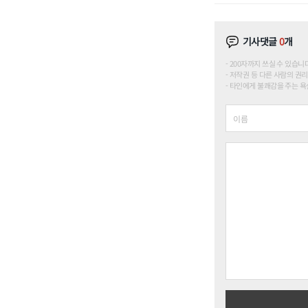
기사댓글
0
개
200자까지 쓰실 수 있습니다. (
저작권 등 다른 사람의 권리
타인에게 불쾌감을 주는 욕설