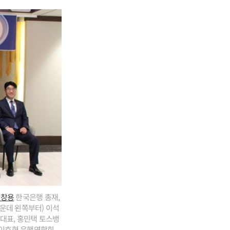
이창용
한국은행 총재,
운데 왼쪽부터) 이석
대표, 홍민택 토스뱅
, 이호형 은행연합회