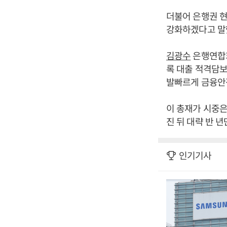
더불어 은행권 현
강화하겠다고 말
김광수
은행연합회
록 대출 적격담
발빠르게 금융안정
이 총재가 시중은
진 뒤 대략 반 년
인기기사