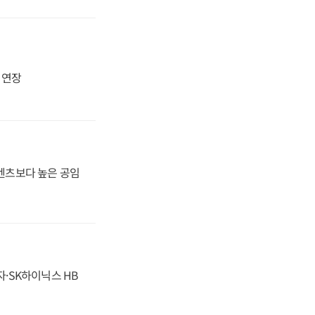
지 연장
·벤츠보다 높은 공임
자·SK하이닉스 HB