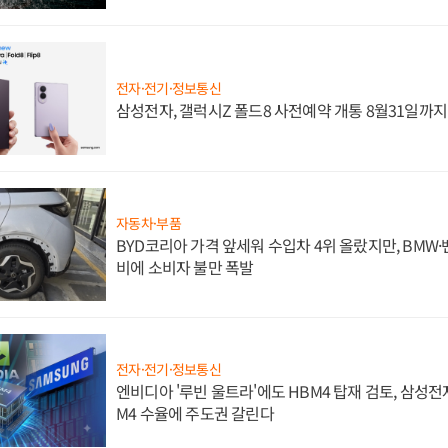
전자·전기·정보통신
삼성전자, 갤럭시Z 폴드8 사전예약 개통 8월31일까
자동차·부품
BYD코리아 가격 앞세워 수입차 4위 올랐지만, BMW
비에 소비자 불만 폭발
전자·전기·정보통신
엔비디아 '루빈 울트라'에도 HBM4 탑재 검토, 삼성전
M4 수율에 주도권 갈린다