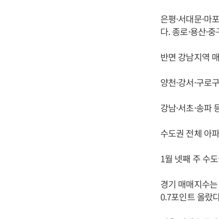
은평·서대문·마포구
다. 종로·용산·중
반면 강남지역 
양천·강서·구로구
강남·서초·송파 등
수도권 전체 아
1월 넷째 주 수도
경기 매매지수는 6
0.7포인트 올랐다