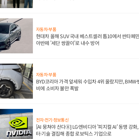
자동차·부품
현대차 올해 SUV 국내 베스트셀러 톱10에서 싼타페만
아반떼 '세단 쌍끌이'로 내수 방어
자동차·부품
BYD코리아 가격 앞세워 수입차 4위 올랐지만, BMW
비에 소비자 불만 폭발
전자·전기·정보통신
[AI 뭉쳐야 산다⑧] LG·엔비디아 '피지컬 AI' 동맹 강
터·기술 결집해 종합 로보틱스 기업으로