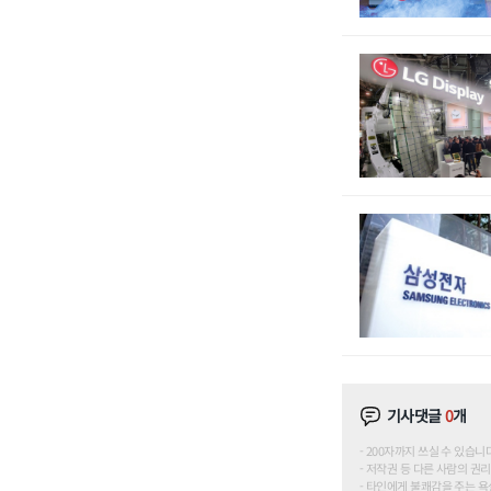
기사댓글
0
개
200자까지 쓰실 수 있습니다. (
저작권 등 다른 사람의 권리
타인에게 불쾌감을 주는 욕설