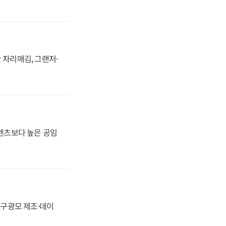
 자리매김, 그랜저·
·벤츠보다 높은 공임
화, 구광모 제조·데이