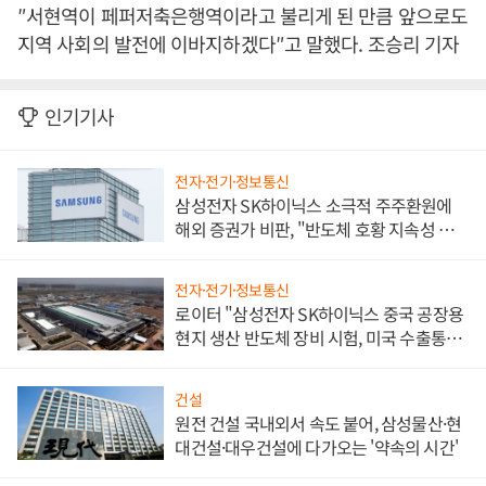
″서현역이 페퍼저축은행역이라고 불리게 된 만큼 앞으로도
지역 사회의 발전에 이바지하겠다″고 말했다. 조승리 기자
인기기사
전자·전기·정보통신
삼성전자 SK하이닉스 소극적 주주환원에
해외 증권가 비판, "반도체 호황 지속성 의
문"
전자·전기·정보통신
로이터 "삼성전자 SK하이닉스 중국 공장용
현지 생산 반도체 장비 시험, 미국 수출통제
대비"
건설
원전 건설 국내외서 속도 붙어, 삼성물산·현
대건설·대우건설에 다가오는 '약속의 시간'