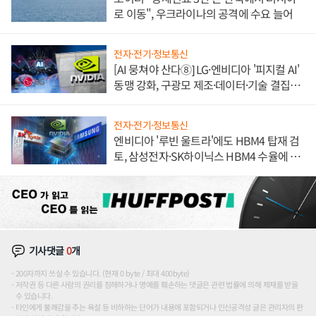
로 이동", 우크라이나의 공격에 수요 늘어
전자·전기·정보통신
[AI 뭉쳐야 산다⑧] LG·엔비디아 '피지컬 AI'
동맹 강화, 구광모 제조·데이터·기술 결집
해 종합 로보틱스 기업으로
전자·전기·정보통신
엔비디아 '루빈 울트라'에도 HBM4 탑재 검
토, 삼성전자·SK하이닉스 HBM4 수율에 주
도권 갈린다
기사댓글
0
개
200자까지 쓰실 수 있습니다. (현재 0 byte / 최대 400byte)
저작권 등 다른 사람의 권리를 침해하거나 명예를 훼손하는 댓글은 관련 법률에 의해 제재를 받을
수 있습니다.
타인에게 불쾌감을 주는 욕설 등 비하하는 단어가 내용에 포함되거나 인신공격성 글은 관리자의 판