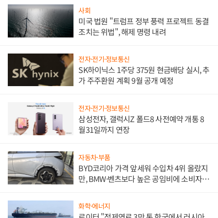
사회
미국 법원 "트럼프 정부 풍력 프로젝트 동결
조치는 위법", 해제 명령 내려
전자·전기·정보통신
SK하이닉스 1주당 375원 현금배당 실시, 추
가 주주환원 계획 9월 공개 예정
전자·전기·정보통신
삼성전자, 갤럭시Z 폴드8 사전예약 개통 8
월31일까지 연장
자동차·부품
BYD코리아 가격 앞세워 수입차 4위 올랐지
만, BMW·벤츠보다 높은 공임비에 소비자
불만 폭발
화학·에너지
로이터 "정제연료 3만 톤 한국에서 러시아