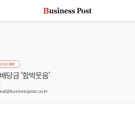
바이오·제약
배당금 '함박웃음'
6
al@businesspost.co.kr