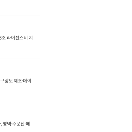
.3조 라이선스비 지
화, 구광모 제조·데이
, 평택·주문진·해