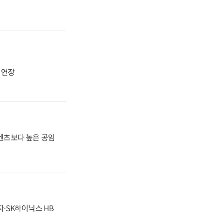
지 연장
·벤츠보다 높은 공임
자·SK하이닉스 HB