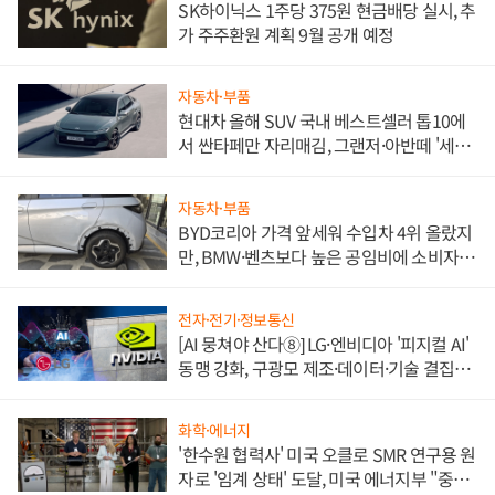
SK하이닉스 1주당 375원 현금배당 실시, 추
가 주주환원 계획 9월 공개 예정
자동차·부품
현대차 올해 SUV 국내 베스트셀러 톱10에
서 싼타페만 자리매김, 그랜저·아반떼 '세단
쌍끌이'로 내수 방어
자동차·부품
BYD코리아 가격 앞세워 수입차 4위 올랐지
만, BMW·벤츠보다 높은 공임비에 소비자
불만 폭발
전자·전기·정보통신
[AI 뭉쳐야 산다⑧] LG·엔비디아 '피지컬 AI'
동맹 강화, 구광모 제조·데이터·기술 결집
해 종합 로보틱스 기업으로
화학·에너지
'한수원 협력사' 미국 오클로 SMR 연구용 원
자로 '임계 상태' 도달, 미국 에너지부 "중요