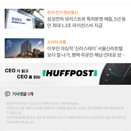
한 이정표"
전자·전기·정보통신
삼성전자 넷리스트와 특허분쟁 매듭, 5년 동
안 최대 1.3조 라이선스비 지급
소비자·유통
이부진 야심작 '신라스테이' 서울신라호텔
보다 잘 나가, 평택·주문진·해남·건대로 성
장판 더 넓힌다
기사댓글
0
개
200자까지 쓰실 수 있습니다. (현재 0 byte / 최대 400byte)
저작권 등 다른 사람의 권리를 침해하거나 명예를 훼손하는 댓글은 관련 법률에 의해 제재를 받을
수 있습니다.
타인에게 불쾌감을 주는 욕설 등 비하하는 단어가 내용에 포함되거나 인신공격성 글은 관리자의 판
단에 의해 삭제 합니다.