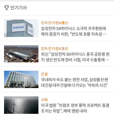
인기기사
전자·전기·정보통신
삼성전자 SK하이닉스 소극적 주주환원에
해외 증권가 비판, "반도체 호황 지속성 의
문"
전자·전기·정보통신
외신 "삼성전자 SK하이닉스 중국 공장용 현
지 생산 반도체 장비 시험, 미국 수출통제 대
비"
건설
국내외서 속도 붙는 원전 사업, 삼성물산·현
대건설·대우건설에 다가오는 '약속의 시간'
사회
미국 법원 "트럼프 정부 풍력 프로젝트 동결
조치는 위법", 해제 명령 내려