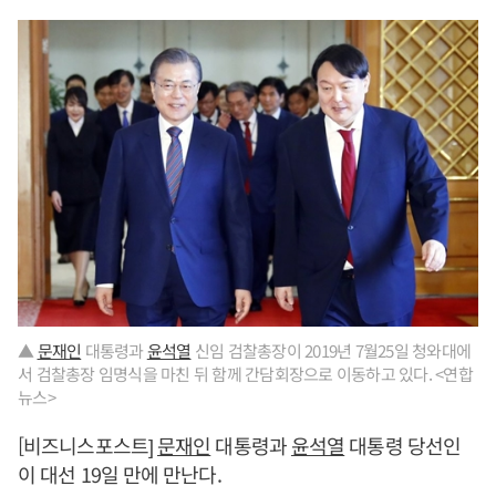
▲
문재인
대통령과
윤석열
신임 검찰총장이 2019년 7월25일 청와대에
서 검찰총장 임명식을 마친 뒤 함께 간담회장으로 이동하고 있다. <연합
뉴스>
[비즈니스포스트]
문재인
대통령과
윤석열
대통령 당선인
이 대선 19일 만에 만난다.