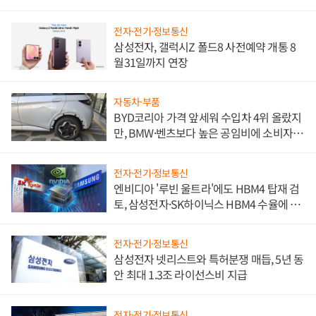
전자·전기·정보통신
삼성전자, 갤럭시Z 폴드8 사전예약 개통 8
월31일까지 연장
자동차·부품
BYD코리아 가격 앞세워 수입차 4위 올랐지
만, BMW·벤츠보다 높은 공임비에 소비자
불만 폭발
전자·전기·정보통신
엔비디아 '루빈 울트라'에도 HBM4 탑재 검
토, 삼성전자·SK하이닉스 HBM4 수율에 주
도권 갈린다
전자·전기·정보통신
삼성전자 넷리스트와 특허분쟁 매듭, 5년 동
안 최대 1.3조 라이선스비 지급
전자·전기·정보통신