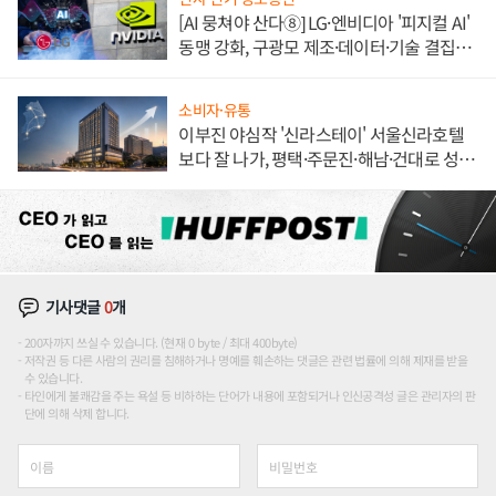
[AI 뭉쳐야 산다⑧] LG·엔비디아 '피지컬 AI'
동맹 강화, 구광모 제조·데이터·기술 결집
해 종합 로보틱스 기업으로
소비자·유통
이부진 야심작 '신라스테이' 서울신라호텔
보다 잘 나가, 평택·주문진·해남·건대로 성
장판 더 넓힌다
기사댓글
0
개
200자까지 쓰실 수 있습니다. (현재 0 byte / 최대 400byte)
저작권 등 다른 사람의 권리를 침해하거나 명예를 훼손하는 댓글은 관련 법률에 의해 제재를 받을
수 있습니다.
타인에게 불쾌감을 주는 욕설 등 비하하는 단어가 내용에 포함되거나 인신공격성 글은 관리자의 판
단에 의해 삭제 합니다.