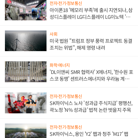
전자·전기·정보통신
아이폰18 '메모리 부족'에 출시 지연되나, 삼
성디스플레이 LG디스플레이 LG이노텍 '탈
애플' 수익 다각화 속도
사회
미국 법원 "트럼프 정부 풍력 프로젝트 동결
조치는 위법", 해제 명령 내려
화학·에너지
'DL이앤씨 SMR 협력사' X에너지, '한수원 포
스코 동맹' 센트러스에너지와 우라늄 계약
체결
전자·전기·정보통신
SK하이닉스 노사 '성과급 주식지급' 평행선,
곽노정 'N% 성과급' 법적 논란 벗을지 주목
전자·전기·정보통신
SK하이닉스, 용인 'Y2' 팹과 청주 'M17' 팹