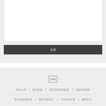
PC버전
회사소개
윤리강령
개인정보처리방침
이용자위원회
청소년보호정책
정정·반론보도
기사심의규정
불편신고