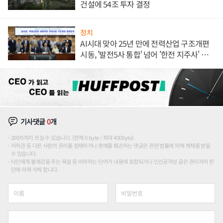
건설에 54조 투자 결정
정치
AI시대 맞아 25년 만에 전력산업 구조개편
시동, '발전5사 통합' 넘어 '한전 지주사' 재편
론도
기사댓글
0
개
200자까지 쓰실 수 있습니다. (현재 0 byte / 최대 400byte)
저작권 등 다른 사람의 권리를 침해하거나 명예를 훼손하는 댓글은 관련 법률에 의해 제재를 받을
수 있습니다.
타인에게 불쾌감을 주는 욕설 등 비하하는 단어가 내용에 포함되거나 인신공격성 글은 관리자의 판
단에 의해 삭제 합니다.