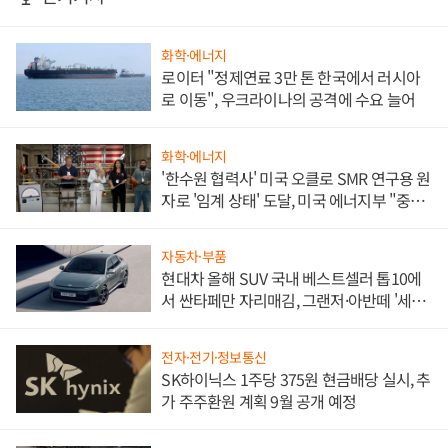
화학·에너지
로이터 "정제연료 3만 톤 한국에서 러시아
로 이동", 우크라이나의 공격에 수요 늘어
화학·에너지
'한수원 협력사' 미국 오클로 SMR 연구용 원
자로 '임계 상태' 도달, 미국 에너지부 "중요
한 이정표"
자동차·부품
현대차 올해 SUV 국내 베스트셀러 톱10에
서 싼타페만 자리매김, 그랜저·아반떼 '세단
쌍끌이'로 내수 방어
전자·전기·정보통신
SK하이닉스 1주당 375원 현금배당 실시, 추
가 주주환원 계획 9월 공개 예정