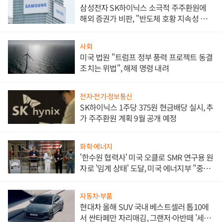
삼성전자 SK하이닉스 소극적 주주환원에
해외 증권가 비판, "반도체 호황 지속성 의
문"
사회
미국 법원 "트럼프 정부 풍력 프로젝트 동결
조치는 위법", 해제 명령 내려
전자·전기·정보통신
SK하이닉스 1주당 375원 현금배당 실시, 추
가 주주환원 계획 9월 공개 예정
화학·에너지
'한수원 협력사' 미국 오클로 SMR 연구용 원
자로 '임계 상태' 도달, 미국 에너지부 "중요
한 이정표"
자동차·부품
현대차 올해 SUV 국내 베스트셀러 톱10에
서 싼타페만 자리매김, 그랜저·아반떼 '세단