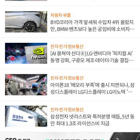
쌍끌이'로 내수 방어
자동차·부품
BYD코리아 가격 앞세워 수입차 4위 올랐지
만, BMW·벤츠보다 높은 공임비에 소비자
불만 폭발
전자·전기·정보통신
[AI 뭉쳐야 산다⑧] LG·엔비디아 '피지컬 AI'
동맹 강화, 구광모 제조·데이터·기술 결집
해 종합 로보틱스 기업으로
전자·전기·정보통신
아이폰18 '메모리 부족'에 출시 지연되나, 삼
성디스플레이 LG디스플레이 LG이노텍 '탈
애플' 수익 다각화 속도
전자·전기·정보통신
삼성전자 넷리스트와 특허분쟁 매듭, 5년 동
안 최대 1.3조 라이선스비 지급