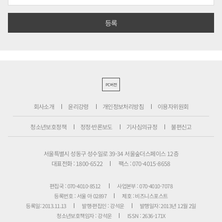
PC버전
회사소개
윤리강령
개인정보처리방침
이용자위원회
청소년보호정책
정정·반론보도
기사심의규정
불편신고
서울특별시 성동구 성수일로 39-34 서울숲더스페이스 12층
대표전화 : 1800-6522
팩스 : 070-4015-8658
편집국 : 070-4010-8512
사업본부 : 070-4010-7078
등록번호 : 서울 아 02897
제호 : 비즈니스포스트
등록일: 2013.11.13
발행·편집인 : 강석운
발행일자: 2013년 12월 2일
청소년보호책임자 : 강석운
ISSN : 2636-171X