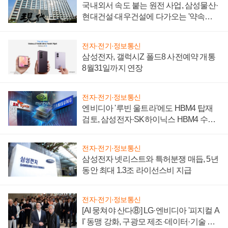
국내외서 속도 붙는 원전 사업, 삼성물산·
현대건설·대우건설에 다가오는 '약속의
시간'
전자·전기·정보통신
삼성전자, 갤럭시Z 폴드8 사전예약 개통
8월31일까지 연장
전자·전기·정보통신
엔비디아 '루빈 울트라'에도 HBM4 탑재
검토, 삼성전자·SK하이닉스 HBM4 수율
에 주도권 갈린다
전자·전기·정보통신
삼성전자 넷리스트와 특허분쟁 매듭, 5년
동안 최대 1.3조 라이선스비 지급
전자·전기·정보통신
[AI 뭉쳐야 산다⑧] LG·엔비디아 '피지컬 A
I' 동맹 강화, 구광모 제조·데이터·기술 결