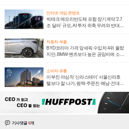
집해 종합 로보틱스 기업으로
인터넷·게임·콘텐츠
빅테크 메모리반도체 포함 장기계약 '2.7
조 달러' 규모, AI 투자 위축 우려와 반대
신호
자동차·부품
BYD코리아 가격 앞세워 수입차 4위 올랐
지만, BMW·벤츠보다 높은 공임비에 소비
자 불만 폭발
소비자·유통
이부진 야심작 '신라스테이' 서울신라호
텔보다 잘 나가, 평택·주문진·해남·건대로
성장판 더 넓힌다
기사댓글
0
개