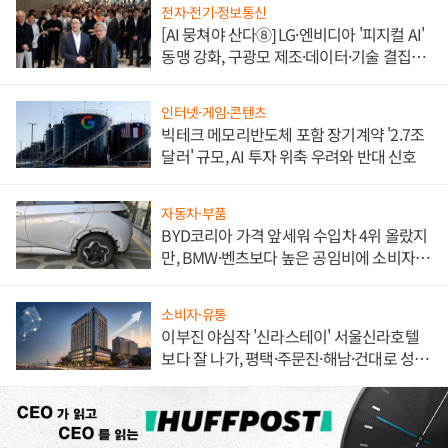
전자·전기·정보통신
[AI 뭉쳐야 산다⑧] LG·엔비디아 '피지컬 AI'
동맹 강화, 구광모 제조·데이터·기술 결집
해 종합 로보틱스 기업으로
인터넷·게임·콘텐츠
빅테크 메모리반도체 포함 장기계약 '2.7조
달러' 규모, AI 투자 위축 우려와 반대 신호
자동차·부품
BYD코리아 가격 앞세워 수입차 4위 올랐지
만, BMW·벤츠보다 높은 공임비에 소비자
불만 폭발
소비자·유통
이부진 야심작 '신라스테이' 서울신라호텔
보다 잘 나가, 평택·주문진·해남·건대로 성
장판 더 넓힌다