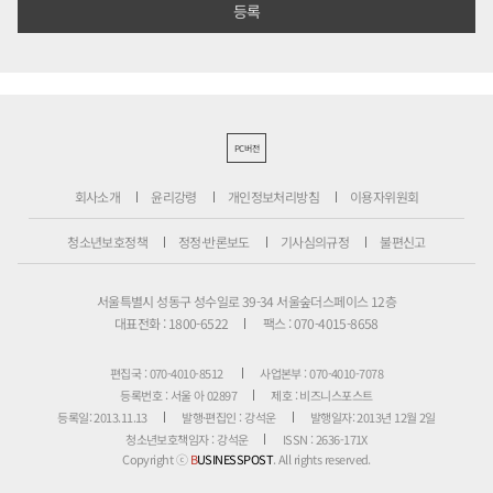
PC버전
회사소개
윤리강령
개인정보처리방침
이용자위원회
청소년보호정책
정정·반론보도
기사심의규정
불편신고
서울특별시 성동구 성수일로 39-34 서울숲더스페이스 12층
대표전화 : 1800-6522
팩스 : 070-4015-8658
편집국 : 070-4010-8512
사업본부 : 070-4010-7078
등록번호 : 서울 아 02897
제호 : 비즈니스포스트
등록일: 2013.11.13
발행·편집인 : 강석운
발행일자: 2013년 12월 2일
청소년보호책임자 : 강석운
ISSN : 2636-171X
Copyright ⓒ
B
USINESSPOST
. All rights reserved.