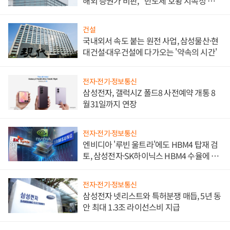
해외 증권가 비판, "반도체 호황 지속성 의
문"
건설
국내외서 속도 붙는 원전 사업, 삼성물산·현
대건설·대우건설에 다가오는 '약속의 시간'
전자·전기·정보통신
삼성전자, 갤럭시Z 폴드8 사전예약 개통 8
월31일까지 연장
전자·전기·정보통신
엔비디아 '루빈 울트라'에도 HBM4 탑재 검
토, 삼성전자·SK하이닉스 HBM4 수율에 주
도권 갈린다
전자·전기·정보통신
삼성전자 넷리스트와 특허분쟁 매듭, 5년 동
안 최대 1.3조 라이선스비 지급