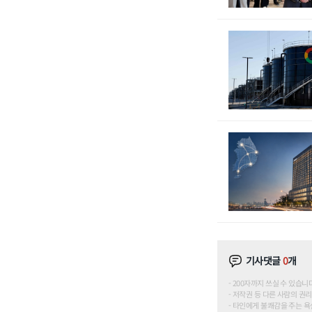
기사댓글
0
개
200자까지 쓰실 수 있습니다. (
저작권 등 다른 사람의 권리
타인에게 불쾌감을 주는 욕설