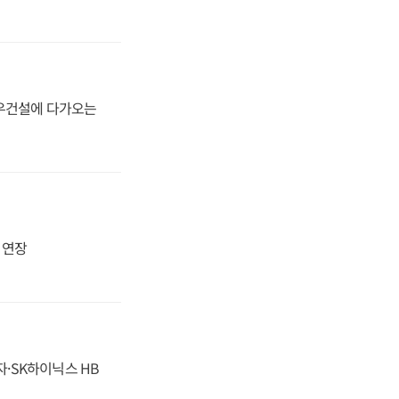
대우건설에 다가오는
지 연장
자·SK하이닉스 HB