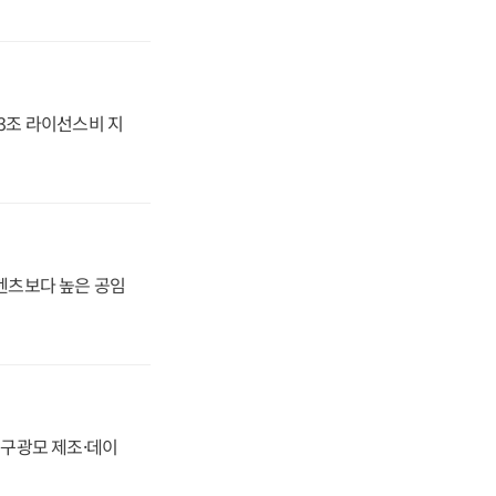
.3조 라이선스비 지
·벤츠보다 높은 공임
화, 구광모 제조·데이