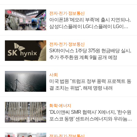
'세단 쌍끌이'로 내수 방어
전자·전기·정보통신
아이폰18 '메모리 부족'에 출시 지연되나,
삼성디스플레이 LG디스플레이 LG이노
텍 '탈애플' 수익 다각화 속도
전자·전기·정보통신
SK하이닉스 1주당 375원 현금배당 실시,
추가 주주환원 계획 9월 공개 예정
사회
미국 법원 "트럼프 정부 풍력 프로젝트 동
결 조치는 위법", 해제 명령 내려
화학·에너지
'DL이앤씨 SMR 협력사' X에너지, '한수원
포스코 동맹' 센트러스에너지와 우라늄
계약 체결
전자·전기·정보통신