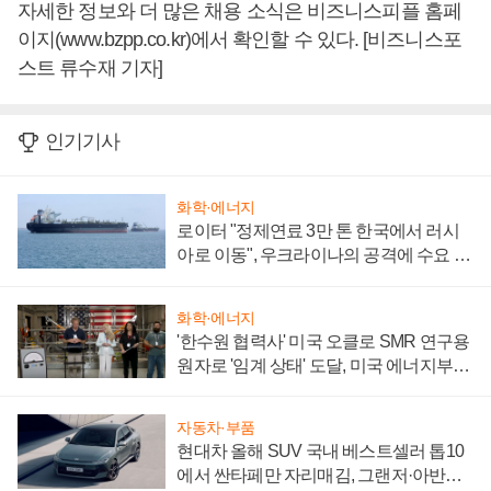
자세한 정보와 더 많은 채용 소식은 비즈니스피플 홈페
이지(www.bzpp.co.kr)에서 확인할 수 있다. [비즈니스포
스트 류수재 기자]
인기기사
화학·에너지
로이터 "정제연료 3만 톤 한국에서 러시
아로 이동", 우크라이나의 공격에 수요 늘
어
화학·에너지
'한수원 협력사' 미국 오클로 SMR 연구용
원자로 '임계 상태' 도달, 미국 에너지부
"중요한 이정표"
자동차·부품
현대차 올해 SUV 국내 베스트셀러 톱10
에서 싼타페만 자리매김, 그랜저·아반떼