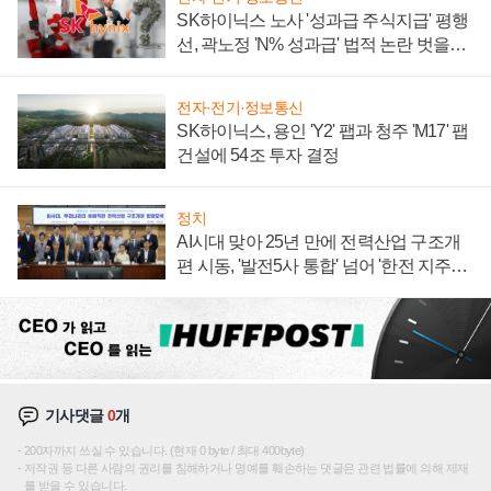
SK하이닉스 노사 '성과급 주식지급' 평행
선, 곽노정 'N% 성과급' 법적 논란 벗을지
주목
전자·전기·정보통신
SK하이닉스, 용인 'Y2' 팹과 청주 'M17' 팹
건설에 54조 투자 결정
정치
AI시대 맞아 25년 만에 전력산업 구조개
편 시동, '발전5사 통합' 넘어 '한전 지주사'
재편론도
기사댓글
0
개
200자까지 쓰실 수 있습니다. (현재 0 byte / 최대 400byte)
저작권 등 다른 사람의 권리를 침해하거나 명예를 훼손하는 댓글은 관련 법률에 의해 제재
를 받을 수 있습니다.