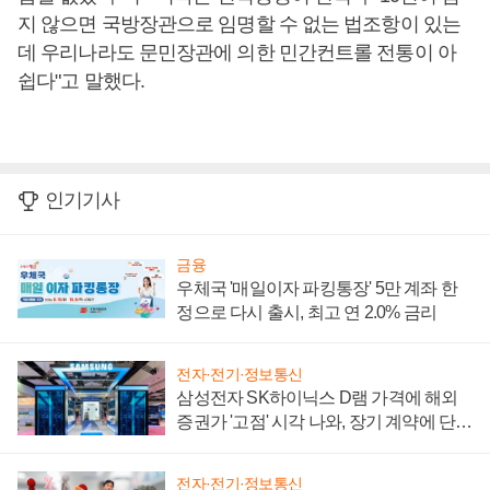
지 않으면 국방장관으로 임명할 수 없는 법조항이 있는
데 우리나라도 문민장관에 의한 민간컨트롤 전통이 아
쉽다"고 말했다.
인기기사
금융
우체국 '매일이자 파킹통장' 5만 계좌 한
정으로 다시 출시, 최고 연 2.0% 금리
전자·전기·정보통신
삼성전자 SK하이닉스 D램 가격에 해외
증권가 '고점' 시각 나와, 장기 계약에 단점
부각
전자·전기·정보통신