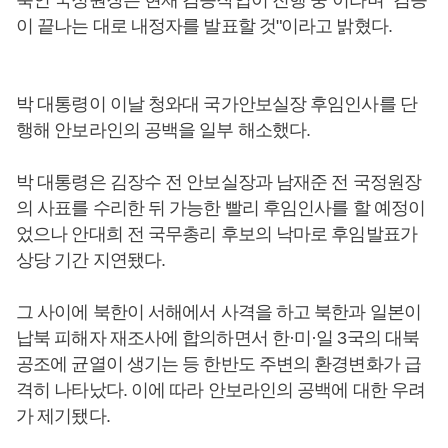
축인 국정원장은 현재 검증작업이 진행 중"이라며 "검증
이 끝나는 대로 내정자를 발표할 것"이라고 밝혔다.
박 대통령이 이날 청와대 국가안보실장 후임인사를 단
행해 안보라인의 공백을 일부 해소했다.
박 대통령은 김장수 전 안보실장과 남재준 전 국정원장
의 사표를 수리한 뒤 가능한 빨리 후임인사를 할 예정이
었으나 안대희 전 국무총리 후보의 낙마로 후임발표가
상당 기간 지연됐다.
그 사이에 북한이 서해에서 사격을 하고 북한과 일본이
납북 피해자 재조사에 합의하면서 한·미·일 3국의 대북
공조에 균열이 생기는 등 한반도 주변의 환경변화가 급
격히 나타났다. 이에 따라 안보라인의 공백에 대한 우려
가 제기됐다.