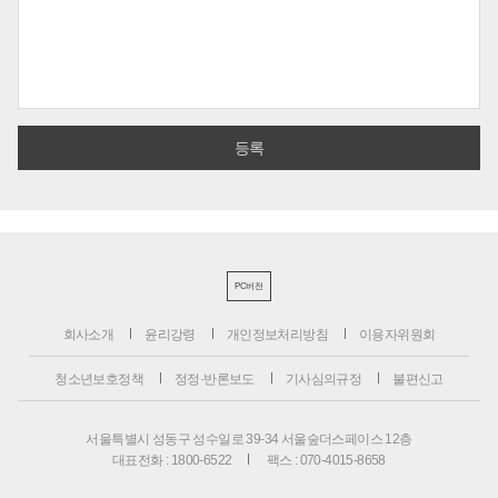
PC버전
회사소개
윤리강령
개인정보처리방침
이용자위원회
청소년보호정책
정정·반론보도
기사심의규정
불편신고
서울특별시 성동구 성수일로 39-34 서울숲더스페이스 12층
대표전화 : 1800-6522
팩스 : 070-4015-8658