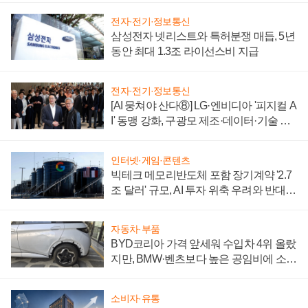
전자·전기·정보통신
삼성전자 넷리스트와 특허분쟁 매듭, 5년
동안 최대 1.3조 라이선스비 지급
전자·전기·정보통신
[AI 뭉쳐야 산다⑧] LG·엔비디아 '피지컬 A
I' 동맹 강화, 구광모 제조·데이터·기술 결
집해 종합 로보틱스 기업으로
인터넷·게임·콘텐츠
빅테크 메모리반도체 포함 장기계약 '2.7
조 달러' 규모, AI 투자 위축 우려와 반대
신호
자동차·부품
BYD코리아 가격 앞세워 수입차 4위 올랐
지만, BMW·벤츠보다 높은 공임비에 소비
자 불만 폭발
소비자·유통