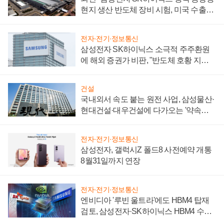
현지 생산 반도체 장비 시험, 미국 수출통
제 대비"
전자·전기·정보통신
삼성전자 SK하이닉스 소극적 주주환원
에 해외 증권가 비판, "반도체 호황 지속
성 의문"
건설
국내외서 속도 붙는 원전 사업, 삼성물산·
현대건설·대우건설에 다가오는 '약속의
시간'
전자·전기·정보통신
삼성전자, 갤럭시Z 폴드8 사전예약 개통
8월31일까지 연장
전자·전기·정보통신
엔비디아 '루빈 울트라'에도 HBM4 탑재
검토, 삼성전자·SK하이닉스 HBM4 수율
에 주도권 갈린다