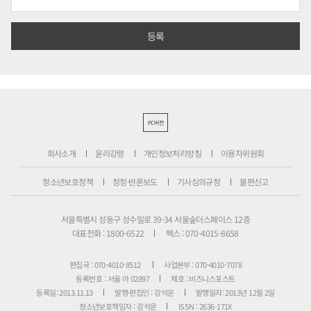
PC버전
회사소개
윤리강령
개인정보처리방침
이용자위원회
청소년보호정책
정정·반론보도
기사심의규정
불편신고
서울특별시 성동구 성수일로 39-34 서울숲더스페이스 12층
대표전화 : 1800-6522
팩스 : 070-4015-8658
편집국 : 070-4010-8512
사업본부 : 070-4010-7078
등록번호 : 서울 아 02897
제호 : 비즈니스포스트
등록일: 2013.11.13
발행·편집인 : 강석운
발행일자: 2013년 12월 2일
청소년보호책임자 : 강석운
ISSN : 2636-171X