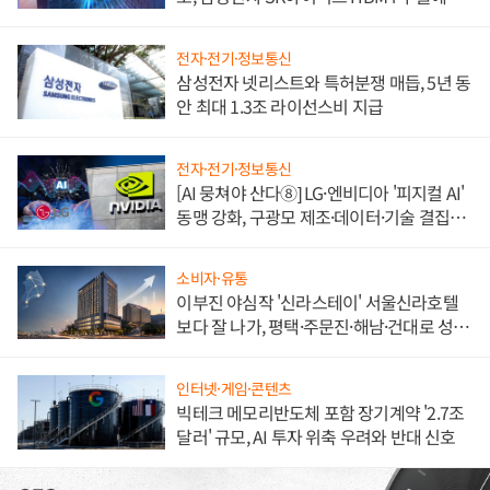
도권 갈린다
전자·전기·정보통신
삼성전자 넷리스트와 특허분쟁 매듭, 5년 동
안 최대 1.3조 라이선스비 지급
전자·전기·정보통신
[AI 뭉쳐야 산다⑧] LG·엔비디아 '피지컬 AI'
동맹 강화, 구광모 제조·데이터·기술 결집
해 종합 로보틱스 기업으로
소비자·유통
이부진 야심작 '신라스테이' 서울신라호텔
보다 잘 나가, 평택·주문진·해남·건대로 성
장판 더 넓힌다
인터넷·게임·콘텐츠
빅테크 메모리반도체 포함 장기계약 '2.7조
달러' 규모, AI 투자 위축 우려와 반대 신호