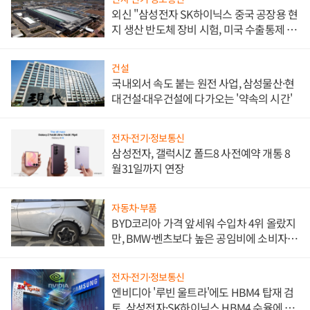
외신 "삼성전자 SK하이닉스 중국 공장용 현
지 생산 반도체 장비 시험, 미국 수출통제 대
비"
건설
국내외서 속도 붙는 원전 사업, 삼성물산·현
대건설·대우건설에 다가오는 '약속의 시간'
전자·전기·정보통신
삼성전자, 갤럭시Z 폴드8 사전예약 개통 8
월31일까지 연장
자동차·부품
BYD코리아 가격 앞세워 수입차 4위 올랐지
만, BMW·벤츠보다 높은 공임비에 소비자
불만 폭발
전자·전기·정보통신
엔비디아 '루빈 울트라'에도 HBM4 탑재 검
토, 삼성전자·SK하이닉스 HBM4 수율에 주