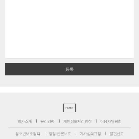
PC버전
회사소개
윤리강령
개인정보처리방침
이용자위원회
청소년보호정책
정정·반론보도
기사심의규정
불편신고