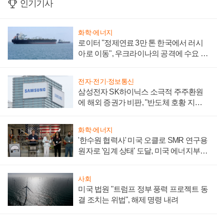
인기기사
화학·에너지
로이터 "정제연료 3만 톤 한국에서 러시
아로 이동", 우크라이나의 공격에 수요 늘
어
전자·전기·정보통신
삼성전자 SK하이닉스 소극적 주주환원
에 해외 증권가 비판, "반도체 호황 지속
성 의문"
화학·에너지
'한수원 협력사' 미국 오클로 SMR 연구용
원자로 '임계 상태' 도달, 미국 에너지부
"중요한 이정표"
사회
미국 법원 "트럼프 정부 풍력 프로젝트 동
결 조치는 위법", 해제 명령 내려