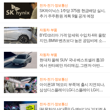
전자·전기·정보통신
SK하이닉스 1주당 375원 현금배당 실시,
추가 주주환원 계획 9월 공개 예정
자동차·부품
BYD코리아 가격 앞세워 수입차 4위 올랐
지만, BMW·벤츠보다 높은 공임비에 소비
자 불만 폭발
자동차·부품
현대차 올해 SUV 국내 베스트셀러 톱10
에서 싼타페만 자리매김, 그랜저·아반떼
'세단 쌍끌이'로 내수 방어
전자·전기·정보통신
아이폰18 '메모리 부족'에 출시 지연되나,
삼성디스플레이 LG디스플레이 LG이노
텍 '탈애플' 수익 다각화 속도
전자·전기·정보통신
[AI 뭉쳐야 산다⑧] LG·엔비디아 '피지컬 A